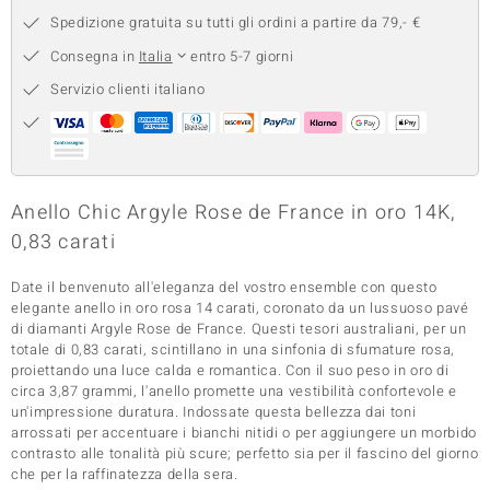
Spedizione gratuita su tutti gli ordini a partire da 79,- €
 nell’Arte
Consegna in
Italia
entro 5-7 giorni
 MINERALE
Servizio clienti italiano
Anello Chic Argyle Rose de France in oro 14K,
0,83 carati
Date il benvenuto all'eleganza del vostro ensemble con questo
elegante anello in oro rosa 14 carati, coronato da un lussuoso pavé
di diamanti Argyle Rose de France. Questi tesori australiani, per un
totale di 0,83 carati, scintillano in una sinfonia di sfumature rosa,
proiettando una luce calda e romantica. Con il suo peso in oro di
circa 3,87 grammi, l'anello promette una vestibilità confortevole e
un'impressione duratura. Indossate questa bellezza dai toni
arrossati per accentuare i bianchi nitidi o per aggiungere un morbido
contrasto alle tonalità più scure; perfetto sia per il fascino del giorno
che per la raffinatezza della sera.