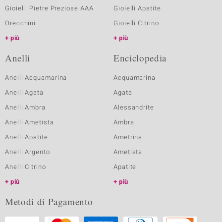
Gioielli Pietre Preziose AAA
Gioielli Apatite
Orecchini
Gioielli Citrino
più
più
Anelli
Enciclopedia
Anelli Acquamarina
Acquamarina
Anelli Agata
Agata
Anelli Ambra
Alessandrite
Anelli Ametista
Ambra
Anelli Apatite
Ametrina
Anelli Argento
Ametista
Anelli Citrino
Apatite
più
più
Metodi di Pagamento