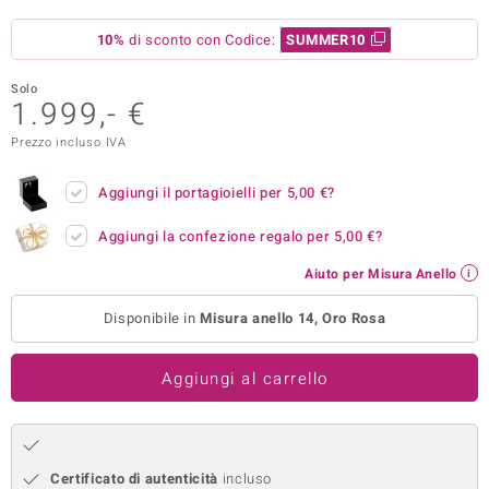
remonti
10%
di sconto con Codice:
SUMMER10
uca
Solo
1.999,- €
uwelo
Prezzo incluso IVA
NO Collection
Aggiungi il portagioielli per
5,00 €
?
nts by de Melo
Aggiungi la confezione regalo per
5,00 €
?
va
Aiuto per Misura Anello
otenier
Disponibile in
Misura anello 14, Oro Rosa
Aggiungi al carrello
 Classics
Certificato di autenticità
incluso