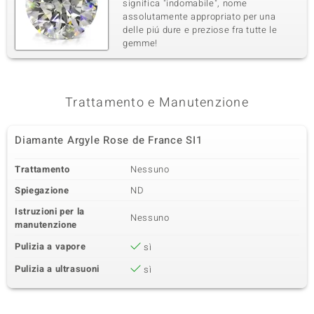
significa "indomabile", nome
Diamante Argyle Rose de
2 à 1,5 mm
assolutamente appropriato per una
France SI1
delle piú dure e preziose fra tutte le
gemme!
Somma del peso in carati
Taglio
0,028 ct
Taglio Brillante Rotondo
Montatura
Origine
pavé
Australia
Trattamento e Manutenzione
Sesta pietra preziosa
Diamante Argyle Rose de France SI1
Varietà delle gemme
Quantità e dimensione
Diamante Argyle Rose de
56 à 1,1 mm
Trattamento
Nessuno
France SI1
Spiegazione
ND
Somma del peso in carati
Taglio
0,364 ct
Taglio Brillante Rotondo
Istruzioni per la
Nessuno
manutenzione
Montatura
Origine
pavé
Australia
Pulizia a vapore
sì
Pulizia a ultrasuoni
sì