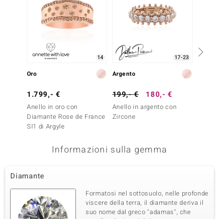
Varietà delle gemme
Quantità e dimensione
Diamante Argyle Rose de
4 à 2 mm
France SI1
Somma del peso in carati
Taglio
0,12 ct
Taglio Brillante Rotondo
14
17-23
Montatura
Origine
pavé
Australia
Oro
Argento
Oro
1.799,- €
199,- €
180,- €
999,-
Quarta pietra preziosa
Anello in oro con
Anello in argento con
Anello 
Varietà delle gemme
Quantità e dimensione
Diamante Rose de France
Zircone
Diaman
Diamante Argyle Rose de
4 à 1,8 mm
SI1 di Argyle
SI1 di 
France SI1
Somma del peso in carati
Taglio
Informazioni sulla gemma
0,1 ct
Taglio Brillante Rotondo
Montatura
Origine
pavé
Australia
Diamante
Formatosi nel sottosuolo, nelle profonde
viscere della terra, il diamante deriva il
Quinta pietra preziosa
suo nome dal greco "adamas", che
Varietà delle gemme
Quantità e dimensione