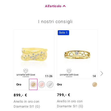
All'articolo
I nostri consigli
Solo 1
Solo 1
11-26
14
Oro
Oro
Oro
799,- €
2.299
899,- €
Anello in oro con
Anello 
Anello in oro con
Diamante SI1 (G)
Diaman
Diamante SI1 (G)