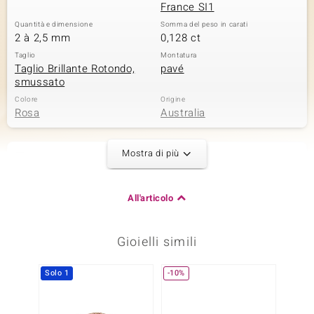
France SI1
Quantità e dimensione
Somma del peso in carati
2 à 2,5 mm
0,128 ct
Taglio
Montatura
Taglio Brillante Rotondo,
pavé
smussato
Colore
Origine
Rosa
Australia
Mostra di più
Seconda pietra preziosa
Varietà delle gemme
Quantità e dimensione
Diamante Argyle Rose de
2 à 2,3 mm
All'articolo
France SI1
Somma del peso in carati
Taglio
0,09 ct
Taglio Brillante Rotondo
Gioielli simili
Montatura
Origine
pavé
Australia
Solo 1
-10%
Terza pietra preziosa