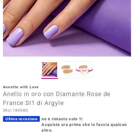
Prince Designs
o
Chic
LINSELL SELECTION
n Vogue
360°
 Show
Annette with Love
Anello in oro con Diamante Rose de
o Paraíso
France SI1 di Argyle
Essential
SKU: 1843WS
me del Boss
Ultima occasione
ne è rimasto solo 1!
Acquista ora prima che lo faccia qualcun
 Diamonds
altro.