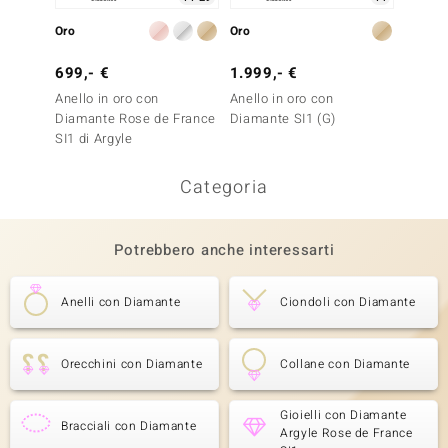
Oro
Oro
Oro
699,- €
1.999,- €
1.499
Anello in oro con
Anello in oro con
Anello 
Diamante Rose de France
Diamante SI1 (G)
Diaman
SI1 di Argyle
Categoria
Potrebbero anche interessarti
Anelli con Diamante
Ciondoli con Diamante
Orecchini con Diamante
Collane con Diamante
Gioielli con Diamante
Bracciali con Diamante
Argyle Rose de France