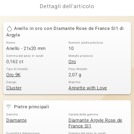
Dettagli dell'articolo
Anello in oro con Diamante Rose de France SI1 di
Argyle
Nome
Numero pietre preziose
Anello - 21x20 mm
10
Somma del peso in carati
Metallo prezioso
0,162 ct
Oro
Tipo di metallo
Peso Metallo
Oro 9K
2,07 g
Design
Marchio
Cluster
Annette with Love
Pietre principali
Gemme
Varietà delle gemme
Diamante
Diamante Argyle Rose de
France SI1
Quantità e dimensione
Somma del peso in carati