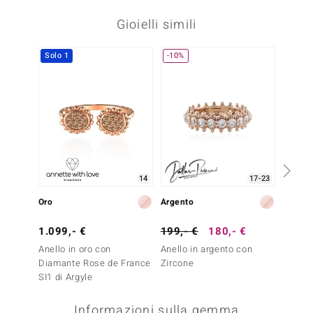
Gioielli simili
Solo 1
-10%
Solo 1
14
17-23
Oro
Argento
Oro
1.099,- €
199,- €
180,- €
999,-
Anello in oro con
Anello in argento con
Anello 
Diamante Rose de France
Zircone
Diaman
SI1 di Argyle
SI1 di 
Informazioni sulla gemma