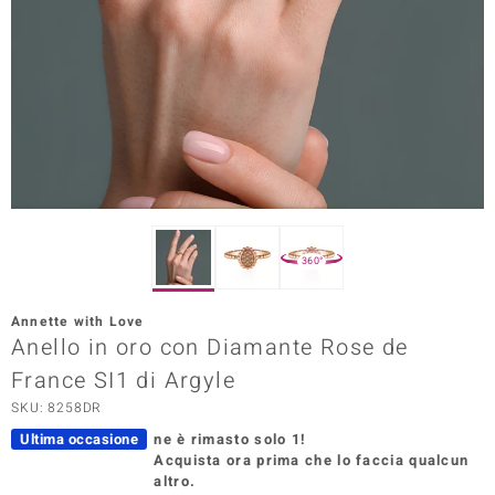
Prince Designs
o
Chic
LINSELL SELECTION
n Vogue
360°
 Show
Annette with Love
Anello in oro con Diamante Rose de
o Paraíso
France SI1 di Argyle
Essential
SKU: 8258DR
me del Boss
Ultima occasione
ne è rimasto solo 1!
Acquista ora prima che lo faccia qualcun
 Diamonds
altro.