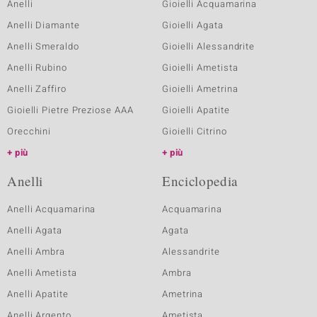
Anelli
Gioielli Acquamarina
Anelli Diamante
Gioielli Agata
Anelli Smeraldo
Gioielli Alessandrite
Anelli Rubino
Gioielli Ametista
Anelli Zaffiro
Gioielli Ametrina
Gioielli Pietre Preziose AAA
Gioielli Apatite
Orecchini
Gioielli Citrino
più
più
Anelli
Enciclopedia
Anelli Acquamarina
Acquamarina
Anelli Agata
Agata
Anelli Ambra
Alessandrite
Anelli Ametista
Ambra
Anelli Apatite
Ametrina
Anelli Argento
Ametista