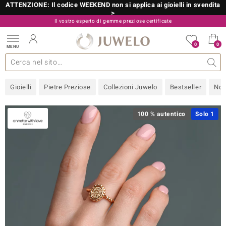
ATTENZIONE: Il codice WEEKEND non si applica ai gioielli in svendita
>
Il vostro esperto di gemme preziose certificate
800 986 787
0
0
MENU
 collezioni
 gioielli
tre più importanti
 preziose
Acquistare in diretta
Design
Informazioni generali
Pietre preziose per colore
Metallo prezioso
Approfondimenti
Juwelo
Misure anelli
Pietre preziose
Consigli
old
Gioielli
Pietre Preziose
Collezioni Juwelo
Bestseller
Nov
NI
 with Love
100 % autentico
Solo 1
Nature
rong
 Boutique
ana