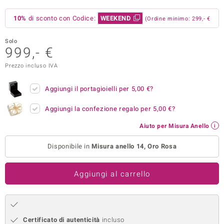
remonti
10%
di sconto con Codice:
WEEKEND
(Ordine minimo: 299,- €
uca
Solo
999,- €
uwelo
Prezzo incluso IVA
NO Collection
Aggiungi il portagioielli per
5,00 €
?
nts by de Melo
Aggiungi la confezione regalo per
5,00 €
?
va
Aiuto per Misura Anello
otenier
Disponibile in
Misura anello 14, Oro Rosa
Aggiungi al carrello
 Classics
Certificato di autenticità
incluso