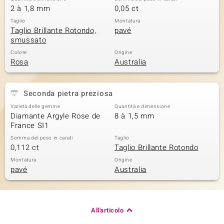
2 à 1,8 mm
0,05 ct
Taglio
Montatura
Taglio Brillante Rotondo,
pavé
smussato
Colore
Origine
Rosa
Australia
Seconda pietra preziosa
Varietà delle gemme
Quantità e dimensione
Diamante Argyle Rose de
8 à 1,5 mm
France SI1
Somma del peso in carati
Taglio
0,112 ct
Taglio Brillante Rotondo
Montatura
Origine
pavé
Australia
All'articolo