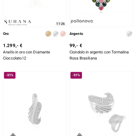
11-26
Oro
Argento
1.299,- €
99,- €
Anello in oro con Diamante
Ciondolo in argento con Tormalina
Cioccolato I2
Rosa Brasiliana
-51%
-51%