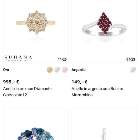
ti
llection
 de Melo
11-26
14-23
Oro
Argento
999,- €
149,- €
r
Anello in oro con Diamante
Anello in argento con Rubino
Cioccolato I2
Mozambico
sics