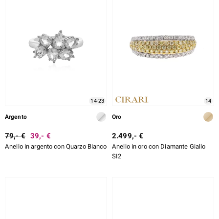
14-23
14
Argento
Oro
79,- €
39,- €
2.499,- €
Anello in argento con Quarzo Bianco
Anello in oro con Diamante Giallo
SI2