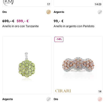
17
14-23
Oro
Argento
699,- €
599,- €
99,- €
Anello in oro con Tanzanite
Anello in argento con Peridoto
-14%
14
Argento
Oro