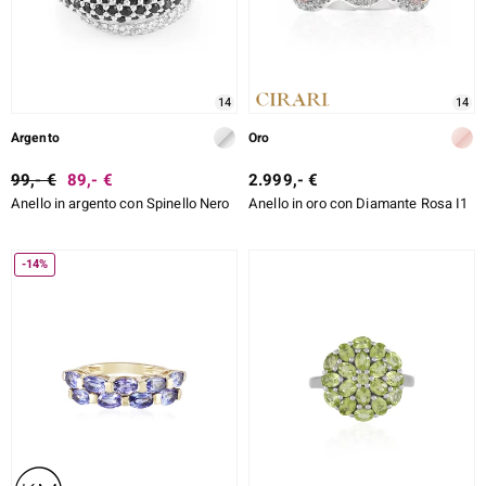
14
14
Argento
Oro
99,- €
89,- €
2.999,- €
Anello in argento con Spinello Nero
Anello in oro con Diamante Rosa I1
-14%