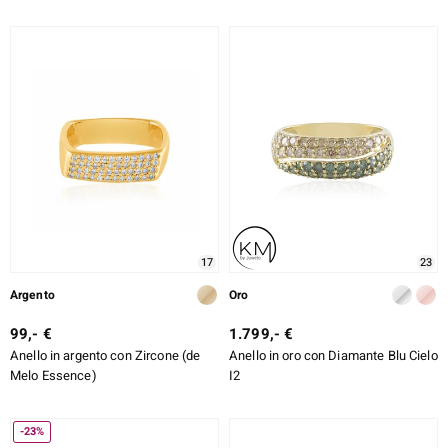
17
23
Argento
Oro
99,- €
1.799,- €
Anello in argento con Zircone (de
Anello in oro con Diamante Blu Cielo
Melo Essence)
I2
-23%