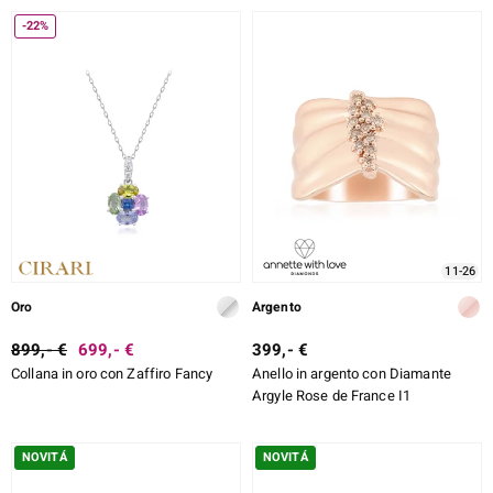
% DI SCONTO
-22%
DESIGN
e Designs
TIPO DI METALLO
TAGLIO
TAGLIO ESATTO
ELL SELECTION
MONTATURA
ue
11-26
Oro
Argento
aíso
899,- €
699,- €
399,- €
Collana in oro con Zaffiro Fancy
Anello in argento con Diamante
tial
Argyle Rose de France I1
l Boss
NOVITÁ
NOVITÁ
onds