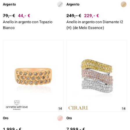
Argento
Argento
79,- €
44,- €
249,- €
229,- €
Anello in argento con Topazio
Anello in argento con Diamante I2
Bianco
(H) (de Melo Essence)
14
14
Oro
Oro
1.999,- €
7.999,- €