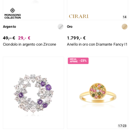
14
Argento
Oro
49,- €
29,- €
1.799,- €
Ciondolo in argento con Zircone
Anello in oro con Diamante Fancy I1
-23%
17-23