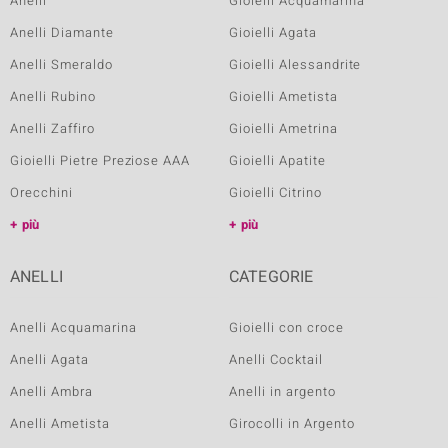
Anelli
Gioielli Acquamarina
Anelli Diamante
Gioielli Agata
Anelli Smeraldo
Gioielli Alessandrite
Anelli Rubino
Gioielli Ametista
Anelli Zaffiro
Gioielli Ametrina
Gioielli Pietre Preziose AAA
Gioielli Apatite
Orecchini
Gioielli Citrino
più
più
ANELLI
CATEGORIE
Anelli Acquamarina
Gioielli con croce
Anelli Agata
Anelli Cocktail
Anelli Ambra
Anelli in argento
Anelli Ametista
Girocolli in Argento