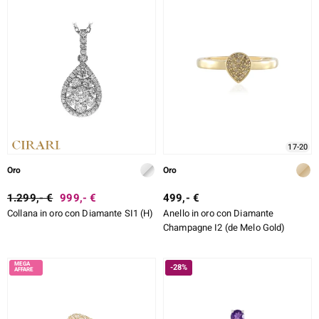
17-20
Oro
Oro
1.299,- €
999,- €
499,- €
Collana in oro con Diamante SI1 (H)
Anello in oro con Diamante
Champagne I2 (de Melo Gold)
-28%