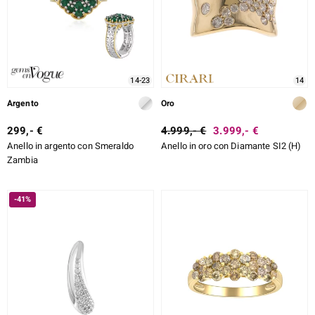
14-23
14
Argento
Oro
299,- €
4.999,- €
3.999,- €
Anello in argento con Smeraldo
Anello in oro con Diamante SI2 (H)
Zambia
-41%