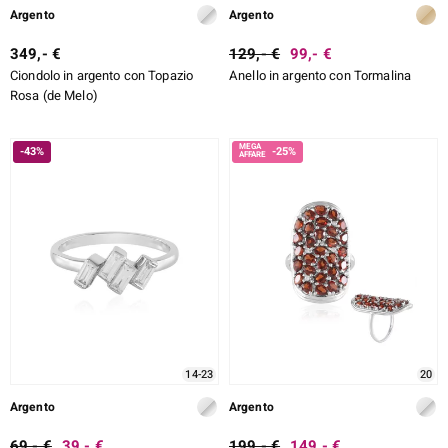
Argento
Argento
349,- €
129,- €
99,- €
Ciondolo in argento con Topazio
Anello in argento con Tormalina
Rosa (de Melo)
-43%
-25%
14-23
20
Argento
Argento
69,- €
39,- €
199,- €
149,- €