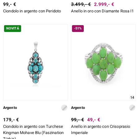
99,- €
3.499,- €
2.999,- €
Ciondolo in argento con Peridoto
Anello in oro con Diamante Rosa I1
NOVITÁ
-51%
14
Argento
Argento
179,- €
99,- €
49,- €
Ciondolo in argento con Turchese
Anello in argento con Crisoprasio
Kingman Mohave Blu (Faszination
Imperiale
Türkis)