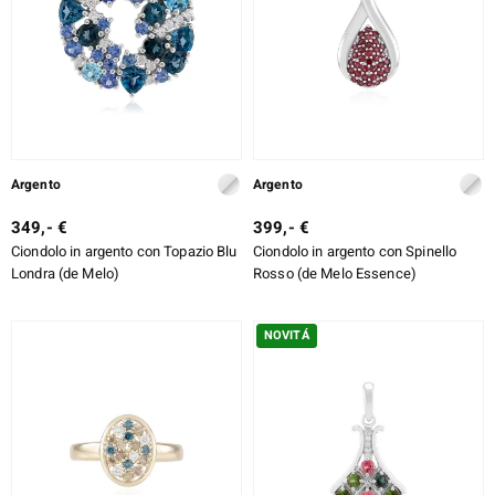
rte
ERALE
Argento
Argento
349,- €
399,- €
Ciondolo in argento con Topazio Blu
Ciondolo in argento con Spinello
Londra (de Melo)
Rosso (de Melo Essence)
NOVITÁ