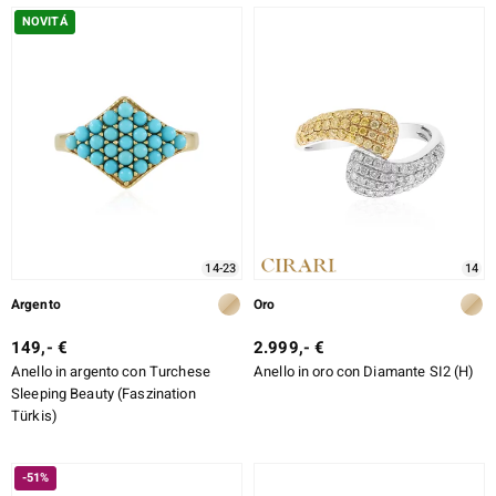
NOVITÁ
14-23
14
Argento
Oro
149,- €
2.999,- €
Anello in argento con Turchese
Anello in oro con Diamante SI2 (H)
Sleeping Beauty (Faszination
Türkis)
-51%