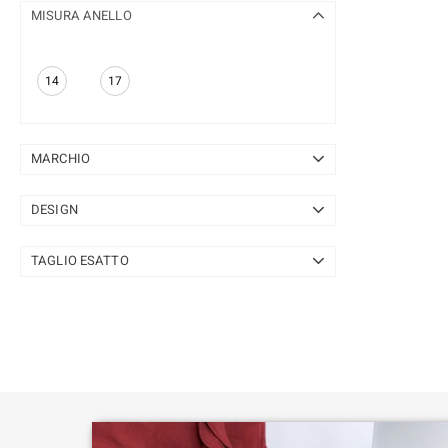
MISURA ANELLO
14
17
MARCHIO
de Melo
1
DESIGN
Gavin Linsell
1
Solitario
1
TAGLIO ESATTO
Solitario con pietre laterali
1
Taglio antico
1
Taglio Ovale
1