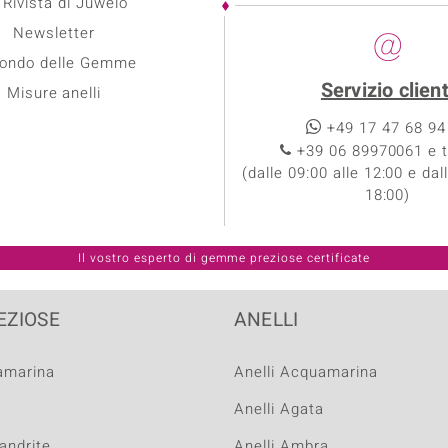
 Rivista di Juwelo
Newsletter
Mondo delle Gemme
Servizio client
Misure anelli
+49 17 47 68 94
+39 06 89970061 e t
(dalle 09:00 alle 12:00 e dal
18:00)
EZIOSE
ANELLI
uamarina
Anelli Acquamarina
a
Anelli Agata
sandrite
Anelli Ambra