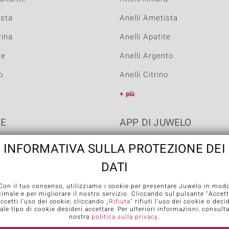
ista
Anelli Ametista
rina
Anelli Apatite
te
Anelli Argento
o
Anelli Citrino
più
NE
APP DI JUWELO
INFORMATIVA SULLA PROTEZIONE DEI
DATI
Con il tuo consenso, utilizziamo i cookie per presentare Juwelo in mod
timale e per migliorare il nostro servizio. Cliccando sul pulsante "Accett
accetti l'uso dei cookie, cliccando
„Rifiuta“
rifiuti l'uso dei cookie o deci
ale tipo di cookie desideri accettare. Per ulteriori informazioni, consulta
nostra
politica sulla privacy
.