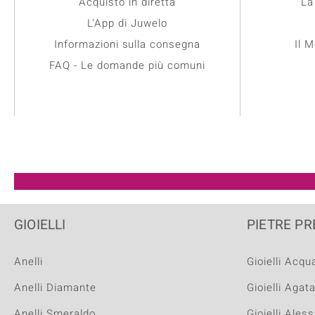
Acquisto in diretta
La
L'App di Juwelo
Informazioni sulla consegna
Il 
FAQ - Le domande più comuni
GIOIELLI
PIETRE PR
Anelli
Gioielli Acq
Anelli Diamante
Gioielli Agat
Anelli Smeraldo
Gioielli Ales