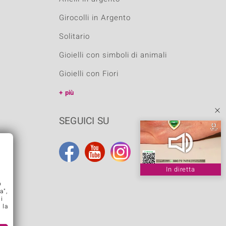
Girocolli in Argento
Solitario
Gioielli con simboli di animali
Gioielli con Fiori
più
SEGUICI SU
In diretta
o
a",
di
 la