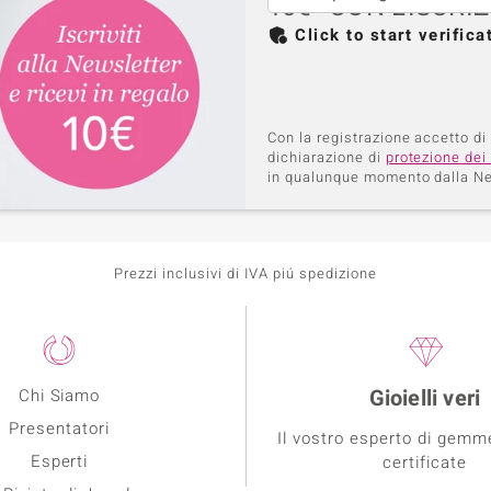
10€* CON L'ISCR
Click to start verifica
Con la registrazione accetto di
dichiarazione di
protezione dei 
in qualunque momento dalla Ne
Prezzi inclusivi di IVA piú spedizione
Gioielli veri
Chi Siamo
Presentatori
Il vostro esperto di gemm
Esperti
certificate