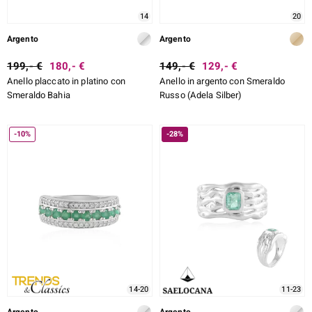
14
20
Argento
Argento
199,- €
180,- €
149,- €
129,- €
Anello placcato in platino con
Anello in argento con Smeraldo
Smeraldo Bahia
Russo (Adela Silber)
-10%
-28%
14-20
11-23