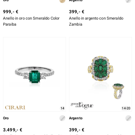
Oro
Argento
rte
999,- €
399,- €
Anello in oro con Smeraldo Color
Anello in argento con Smeraldo
ERALE
Paraiba
Zambia
14
14-20
Oro
Argento
3.499,- €
399,- €