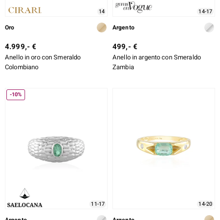
14
14-17
Oro
Argento
4.999,- €
499,- €
Anello in oro con Smeraldo
Anello in argento con Smeraldo
Colombiano
Zambia
-10%
11-17
14-20