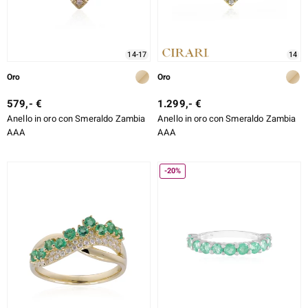
TIPO DI METALLO
TAGLIO ESATTO
e Designs
14-17
14
MONTATURA
Oro
Oro
579,- €
1.299,- €
Anello in oro con Smeraldo Zambia
Anello in oro con Smeraldo Zambia
ELL SELECTION
AAA
AAA
ue
-20%
aíso
tial
l Boss
onds