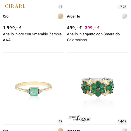
17
17-23
ti
Oro
Argento
1.999,- €
499,- €
399,- €
Anello in oro con Smeraldo Zambia
Anello in argento con Smeraldo
AAA
Colombiano
llection
 de Melo
r
17
14-17
sics