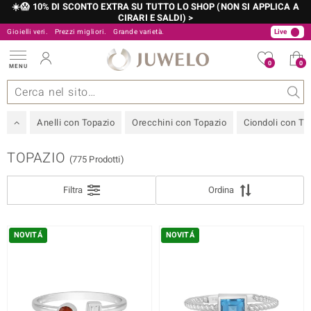
☀️😱 10% DI SCONTO EXTRA SU TUTTO LO SHOP (NON SI APPLICA A
CIRARI E SALDI) >
Gioielli veri.
Prezzi migliori.
800 986 787
Grande varietà.
06 899 700 61
Live
0
0
MENU
zioni
elli
iù importanti
ziose
istare in diretta
Design
Informazioni generali
Pietre preziose
Metallo prezioso
Juwelo
Approfondimenti
Pietre preziose per colore
Misure anelli
Consigli
FILTER
Chiudi
GIOIELLI
Anelli con Topazio
Orecchini con Topazio
Ciondoli con To
VARIETÀ DELLE GEMME
TOPAZIO
 Love
(775 Prodotti)
METALLO PREZIOSO
Filtra
Ordina
COLORE
PREZZO
NOVITÁ
NOVITÁ
MISURA ANELLO
que
MARCHIO