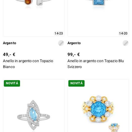
% DI SCONTO
DESIGN
e Designs
TIPO DI METALLO
14-23
14-20
TAGLIO
Argento
Argento
TAGLIO ESATTO
49,- €
99,- €
ELL SELECTION
Anello in argento con Topazio
Anello in argento con Topazio Blu
MONTATURA
Bianco
Svizzero
ue
NOVITÁ
NOVITÁ
aíso
tial
l Boss
onds