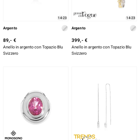
ti
14-23
14-23
Argento
Argento
89,- €
399,- €
llection
Anello in argento con Topazio Blu
Anello in argento con Topazio Blu
Svizzero
Svizzero
 de Melo
r
sics