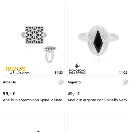
DESIGN
TIPO DI METALLO
e Designs
TAGLIO
TAGLIO ESATTO
MONTATURA
ELL SELECTION
ue
14-23
11-26
Argento
Argento
aíso
99,- €
49,- €
Anello in argento con Spinello Nero
Anello in argento con Spinello Nero
tial
l Boss
onds