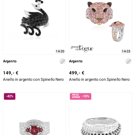
ti
llection
14-20
14-23
 de Melo
Argento
Argento
149,- €
499,- €
Anello in argento con Spinello Nero
Anello in argento con Spinello Nero
r
-42%
-10%
sics