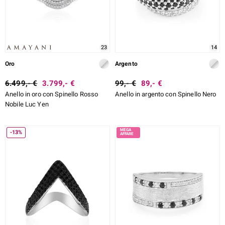
rte
ERALE
23
14
Oro
Argento
6.499,- €
3.799,- €
99,- €
89,- €
Anello in oro con Spinello Rosso
Anello in argento con Spinello Nero
Nobile Luc Yen
-13%