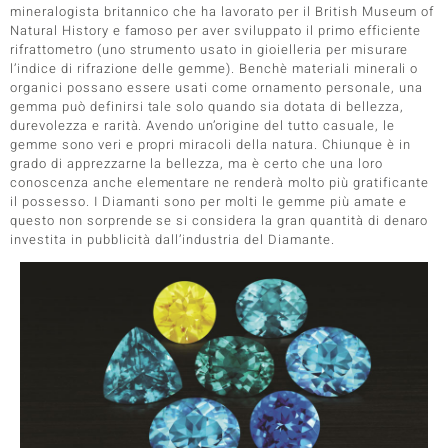
mineralogista britannico che ha lavorato per il British Museum of
Natural History e famoso per aver sviluppato il primo efficiente
rifrattometro (uno strumento usato in gioielleria per misurare
e Designs
l’indice di rifrazione delle gemme). Benchè materiali minerali o
organici possano essere usati come ornamento personale, una
gemma può definirsi tale solo quando sia dotata di bellezza,
durevolezza e rarità. Avendo un’origine del tutto casuale, le
gemme sono veri e propri miracoli della natura. Chiunque è in
grado di apprezzarne la bellezza, ma è certo che una loro
conoscenza anche elementare ne renderà molto più gratificante
ELL SELECTION
il possesso. I Diamanti sono per molti le gemme più amate e
questo non sorprende se si considera la gran quantità di denaro
ue
investita in pubblicità dall’industria del Diamante.
aíso
tial
l Boss
onds