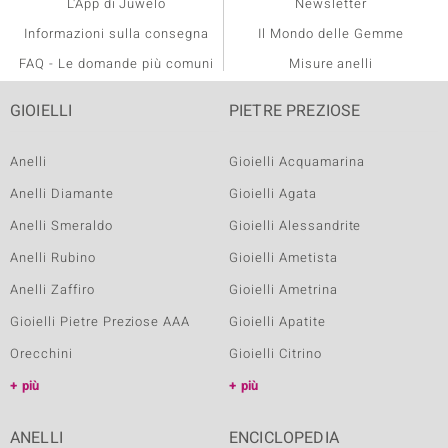
L'App di Juwelo
Newsletter
Informazioni sulla consegna
Il Mondo delle Gemme
FAQ - Le domande più comuni
Misure anelli
GIOIELLI
PIETRE PREZIOSE
Anelli
Gioielli Acquamarina
Anelli Diamante
Gioielli Agata
Anelli Smeraldo
Gioielli Alessandrite
Anelli Rubino
Gioielli Ametista
Anelli Zaffiro
Gioielli Ametrina
Gioielli Pietre Preziose AAA
Gioielli Apatite
Orecchini
Gioielli Citrino
più
più
ANELLI
ENCICLOPEDIA