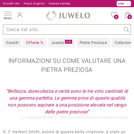
Gioielli veri.
Prezzi migliori.
800 986 787
Grande varietà.
06 899 700 61
Live
0
0
MENU
zioni
elli
iù importanti
ziose
istare in diretta
Design
Informazioni generali
Pietre preziose
Metallo prezioso
Juwelo
Approfondimenti
Pietre preziose per colore
Misure anelli
Consigli
Live
Gioielli
Offerte %
Juwelo
Pietre Preziose
Collezioni
INFORMAZIONI SU COME VALUTARE UNA
 Love
PIETRA PREZIOSA
“Bellezza, durevolezza e rarità sono le tre virtù cardinali di
una gemma perfetta. Le gemme prive di queste qualità
non possono aspirare a una posizione elevata nel rango
delle pietre preziose”
que
G. F. Herbert Smith (1872 - 1953), Gemstones and their Distinctive Characters
G. F. Herbert Smith, autore di questa bella citazione, è stato un