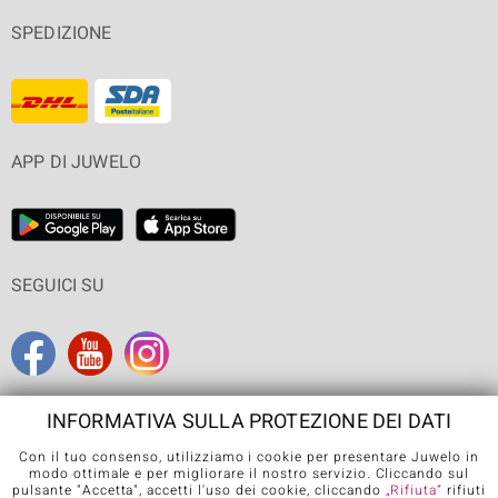
SPEDIZIONE
APP DI JUWELO
SEGUICI SU
INFORMATIVA SULLA PROTEZIONE DEI DATI
Con il tuo consenso, utilizziamo i cookie per presentare Juwelo in
Condizioni generali di vendita
Informativa Privacy
Cookies
modo ottimale e per migliorare il nostro servizio. Cliccando sul
pulsante "Accetta", accetti l'uso dei cookie, cliccando
„Rifiuta“
rifiuti