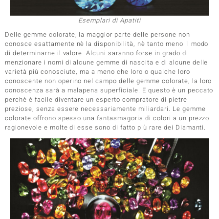
ti
Esemplari di Apatiti
Delle gemme colorate, la maggior parte delle persone non
conosce esattamente nè la disponibilità, nè tanto meno il modo
di determinarne il valore. Alcuni saranno forse in grado di
menzionare i nomi di alcune gemme di nascita e di alcune delle
varietà più conosciute, ma a meno che loro o qualche loro
llection
conoscente non operino nel campo delle gemme colorate, la loro
conoscenza sarà a malapena superficiale. E questo è un peccato
 de Melo
perchè è facile diventare un esperto compratore di pietre
preziose, senza essere necessariamente miliardari. Le gemme
colorate offrono spesso una fantasmagoria di colori a un prezzo
ragionevole e molte di esse sono di fatto più rare dei Diamanti.
r
sics