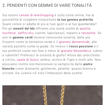
2. PENDENTI CON GEMME DI VARIE TONALITÀ
Sul nostro
canale di teleshopping
e sullo store online, hai la
possibilità di scegliere innanzitutto
la tua gemma preferita
.
Quale colore si adatta di più ai tuoi gusti e al tuo guardaroba?
Per gli
amanti del blu
offriamo una vasta scelta di
apatite
,
turchese
,
zaffiro blu
, cianite, lapislazzuli, topazio e
tanzanite
. Se
ami le
gemme verdi
troverai tantissime tonalità, dalle più
frizzanti come la tormalina verde e il
granato demantoide
, alle
varietà pastello come la giada. Se invece il
rosso passione
è il
tuo preferito come non fare a meno di
granato Mozambico
, rubino
e rubellite? Preferisci le tonalità di giallo? Allora dai un’occhiata
a citrino,
opale di fuoco
, ambra, occhio di Tigre e molti altri. Non
possiamo inoltre non menzionare la semplicità delle
pietre
bianche
come diamante, goshenite, petalite, quarzo bianco e
zircone. Da Juwelo c’è solo l’imbarazzo della scelta!