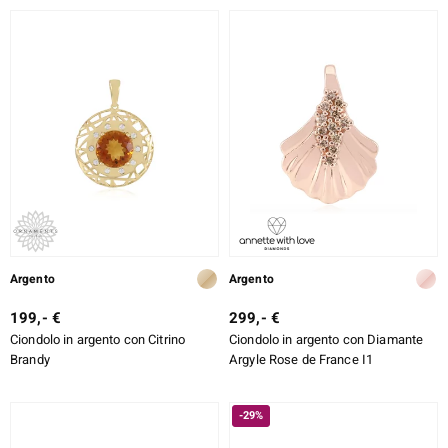
DESIGN
TIPO DI METALLO
e Designs
TAGLIO
TAGLIO ESATTO
MONTATURA
ELL SELECTION
ue
Argento
Argento
aíso
199,- €
299,- €
Ciondolo in argento con Citrino
Ciondolo in argento con Diamante
tial
Brandy
Argyle Rose de France I1
l Boss
-29%
onds