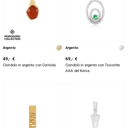
rte
ERALE
Argento
Argento
49,- €
69,- €
Ciondolo in argento con Corniola
Ciondolo in argento con Tsavorite
AAA del Kenia