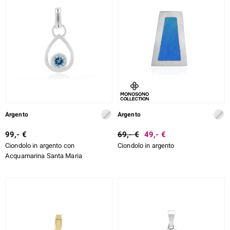
ti
llection
 de Melo
Argento
Argento
99,- €
69,- €
49,- €
r
Ciondolo in argento con
Ciondolo in argento
Acquamarina Santa Maria
sics