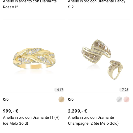
Anello in argento con Diamante
Anello in oro con Diamante Fancy
Rosso I2
SI2
14-17
17-23
Oro
Oro
999,- €
2.299,- €
Anello in oro con Diamante I1 (H)
Anello in oro con Diamante
(de Melo Gold)
Champagne I2 (de Melo Gold)