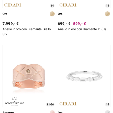
14
14
Oro
Oro
7.999,- €
699,- €
599,- €
Anello in oro con Diamante Giallo
Anello in oro con Diamante I1 (H)
SI2
11-26
14
Argento
Oro