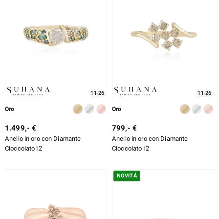
ti
llection
 de Melo
11-26
11-26
Oro
Oro
1.499,- €
799,- €
r
Anello in oro con Diamante
Anello in oro con Diamante
Cioccolato I2
Cioccolato I2
NOVITÁ
sics