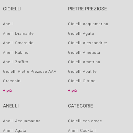
GIOIELLI
PIETRE PREZIOSE
Anelli
Gioielli Acquamarina
Anelli Diamante
Gioielli Agata
Anelli Smeraldo
Gioielli Alessandrite
Anelli Rubino
Gioielli Ametista
Anelli Zaffiro
Gioielli Ametrina
Gioielli Pietre Preziose AAA
Gioielli Apatite
Orecchini
Gioielli Citrino
più
più
ANELLI
CATEGORIE
Anelli Acquamarina
Gioielli con croce
Anelli Agata
Anelli Cocktail