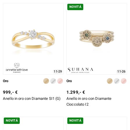
% DI SCONTO
NOVITÁ
DESIGN
e Designs
TIPO DI METALLO
TAGLIO ESATTO
MONTATURA
ELL SELECTION
ue
11-29
11-26
Oro
Oro
aíso
999,- €
1.299,- €
Anello in oro con Diamante SI1 (G)
Anello in oro con Diamante
tial
Cioccolato I2
l Boss
NOVITÁ
NOVITÁ
onds