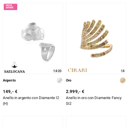
14-20
14
Argento
Oro
149,- €
2.999,- €
Anello in argento con Diamante I2
Anello in oro con Diamante Fancy
(H)
SI2