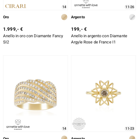
14
11-26
Oro
Argento
1.999,- €
199,- €
Anello in oro con Diamante Fancy
Anello in argento con Diamante
SI2
Argyle Rose de France I1
14
11-23
Oro
Argento