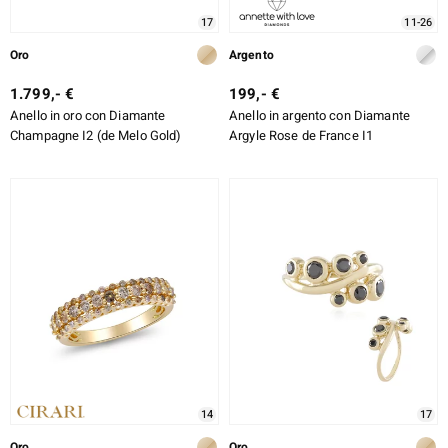
17
11-26
Oro
Argento
1.799,- €
199,- €
Anello in oro con Diamante
Anello in argento con Diamante
Champagne I2 (de Melo Gold)
Argyle Rose de France I1
14
17
Oro
Oro