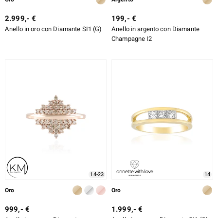
2.999,- €
199,- €
Anello in oro con Diamante SI1 (G)
Anello in argento con Diamante
Champagne I2
14-23
14
Oro
Oro
999,- €
1.999,- €