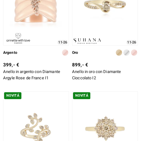
rte
ERALE
11-26
11-26
Argento
Oro
399,- €
899,- €
Anello in argento con Diamante
Anello in oro con Diamante
Argyle Rose de France I1
Cioccolato I2
NOVITÁ
NOVITÁ