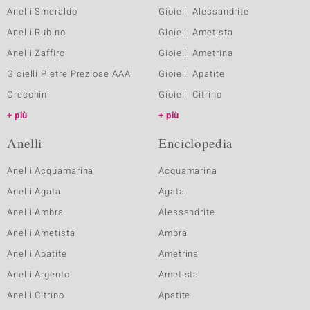
Anelli Smeraldo
Gioielli Alessandrite
Anelli Rubino
Gioielli Ametista
Anelli Zaffiro
Gioielli Ametrina
Gioielli Pietre Preziose AAA
Gioielli Apatite
Orecchini
Gioielli Citrino
più
più
Anelli
Enciclopedia
Anelli Acquamarina
Acquamarina
Anelli Agata
Agata
Anelli Ambra
Alessandrite
Anelli Ametista
Ambra
Anelli Apatite
Ametrina
Anelli Argento
Ametista
Anelli Citrino
Apatite