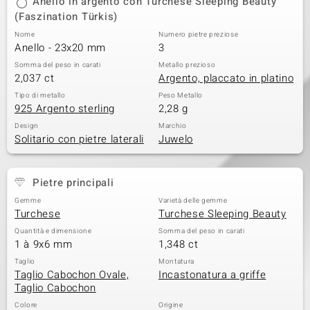
Anello in argento con Turchese Sleeping Beauty
(Faszination Türkis)
 nell’Arte
Nome
Numero pietre preziose
Anello - 23x20 mm
3
 MINERALE
Somma del peso in carati
Metallo prezioso
2,037 ct
Argento, placcato in platino
Tipo di metallo
Peso Metallo
925 Argento sterling
2,28 g
Design
Marchio
Solitario con pietre laterali
Juwelo
Pietre principali
Gemme
Varietà delle gemme
Turchese
Turchese Sleeping Beauty
Quantità e dimensione
Somma del peso in carati
1 à 9x6 mm
1,348 ct
Taglio
Montatura
Taglio Cabochon Ovale,
Incastonatura a griffe
Taglio Cabochon
Colore
Origine