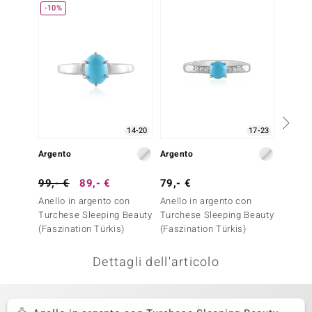
-10%
-30%
remonti
uca
uwelo
NO Collection
14-20
17-23
nts by de Melo
Argento
Argento
Argent
va
99,- €
89,- €
79,- €
99,- 
otenier
Anello in argento con
Anello in argento con
Anello
Turchese Sleeping Beauty
Turchese Sleeping Beauty
Turche
(Faszination Türkis)
(Faszination Türkis)
(Faszin
Dettagli dell'articolo
 Classics