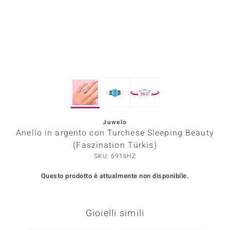
Prince Designs
o
Chic
360°
LINSELL SELECTION
n Vogue
Juwelo
Anello in argento con Turchese Sleeping Beauty
 Show
(Faszination Türkis)
SKU: 6916HZ
o Paraíso
Questo prodotto è attualmente non disponibile.
Essential
me del Boss
Gioielli simili
 Diamonds