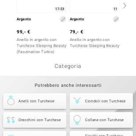
17-23
11
Argento
Argento
Argent
99,- €
79,- €
149,-
Anello in argento con
Anello in argento con
Anello
Turchese Sleeping Beauty
Turchese Sleeping Beauty
Turche
(Faszination Türkis)
(Faszin
Categoria
Potrebbero anche interessarti
Anelli con Turchese
Ciondoli con Turchese
Orecchini con Turchese
Collane con Turchese