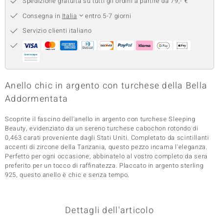
Spedizione gratuita su tutti gli ordini a partire da 79,- €
 nell’Arte
Consegna in
Italia
entro 5-7 giorni
Servizio clienti italiano
 MINERALE
Anello chic in argento con turchese della Bella
Addormentata
Scoprite il fascino dell'anello in argento con turchese Sleeping
Beauty, evidenziato da un sereno turchese cabochon rotondo di
0,463 carati proveniente dagli Stati Uniti. Completato da scintillanti
accenti di zircone della Tanzania, questo pezzo incarna l'eleganza.
Perfetto per ogni occasione, abbinatelo al vostro completo da sera
preferito per un tocco di raffinatezza. Placcato in argento sterling
925, questo anello è chic e senza tempo.
Dettagli dell'articolo