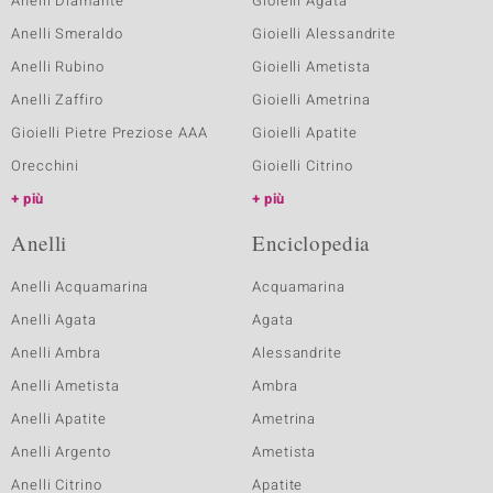
Anelli Diamante
Gioielli Agata
Anelli Smeraldo
Gioielli Alessandrite
Anelli Rubino
Gioielli Ametista
Anelli Zaffiro
Gioielli Ametrina
Gioielli Pietre Preziose AAA
Gioielli Apatite
Orecchini
Gioielli Citrino
più
più
Anelli
Enciclopedia
Anelli Acquamarina
Acquamarina
Anelli Agata
Agata
Anelli Ambra
Alessandrite
Anelli Ametista
Ambra
Anelli Apatite
Ametrina
Anelli Argento
Ametista
Anelli Citrino
Apatite