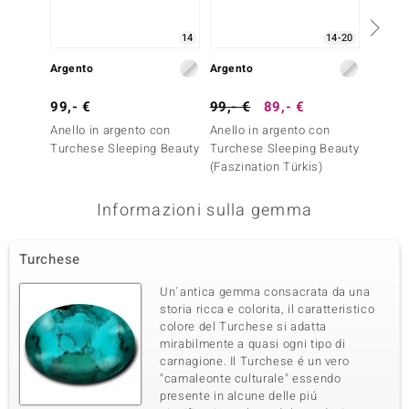
pavé
Tanzania
14
14-20
Quarta pietra preziosa
Argento
Argento
Argent
Varietà delle gemme
Quantità e dimensione
99,- €
99,- €
89,- €
199,-
Zircone
2 à 1,2 mm
Anello in argento con
Anello in argento con
Anello
Somma del peso in carati
Taglio
0,022 ct
Taglio rotondo
Turchese Sleeping Beauty
Turchese Sleeping Beauty
Turche
(Faszination Türkis)
Montatura
Origine
pavé
Tanzania
Informazioni sulla gemma
Turchese
Un´antica gemma consacrata da una
storia ricca e colorita, il caratteristico
colore del Turchese si adatta
mirabilmente a quasi ogni tipo di
carnagione. Il Turchese é un vero
"camaleonte culturale" essendo
presente in alcune delle piú