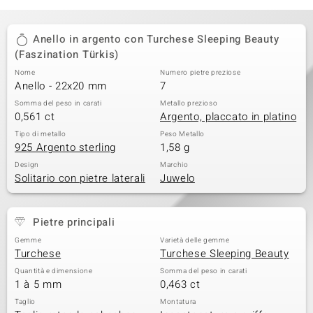
Anello in argento con Turchese Sleeping Beauty
(Faszination Türkis)
Nome
Numero pietre preziose
Anello - 22x20 mm
7
Somma del peso in carati
Metallo prezioso
0,561 ct
Argento, placcato in platino
Tipo di metallo
Peso Metallo
925 Argento sterling
1,58 g
Design
Marchio
Solitario con pietre laterali
Juwelo
Pietre principali
Gemme
Varietà delle gemme
Turchese
Turchese Sleeping Beauty
Quantità e dimensione
Somma del peso in carati
1 à 5 mm
0,463 ct
Taglio
Montatura