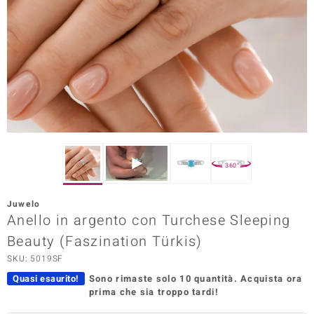
Prince Designs
o
Chic
LINSELL SELECTION
n Vogue
360°
 Show
Juwelo
Anello in argento con Turchese Sleeping
o Paraíso
Beauty (Faszination Türkis)
Essential
SKU: 5019SF
me del Boss
Quasi esaurito!
Sono rimaste solo 10 quantità.
Acquista ora
prima che sia troppo tardi!
 Diamonds