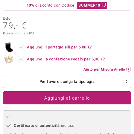
10%
di sconto con Codice:
SUMMER10
remonti
Solo
uca
79,- €
uwelo
Prezzo incluso IVA
NO Collection
Aggiungi il portagioielli per
5,00 €
?
nts by de Melo
Aggiungi la confezione regalo per
5,00 €
?
va
Aiuto per Misura Anello
otenier
Per favore scelga la tipologia
Aggiungi al carrello
Certificato di autenticità
incluso
 Classics