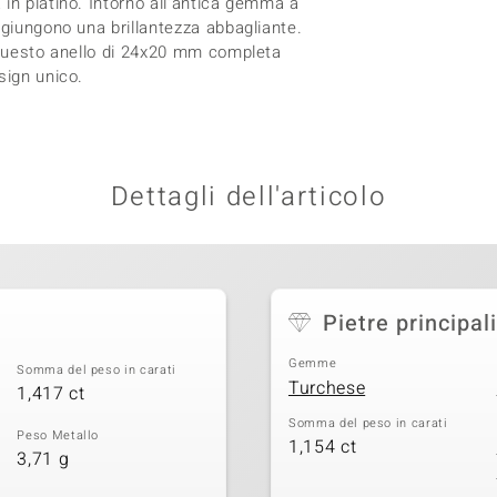
in platino. Intorno all'antica gemma a
ggiungono una brillantezza abbagliante.
, questo anello di 24x20 mm completa
sign unico.
Dettagli dell'articolo
Pietre principali
Gemme
Somma del peso in carati
Turchese
1,417 ct
Somma del peso in carati
Peso Metallo
1,154 ct
3,71 g