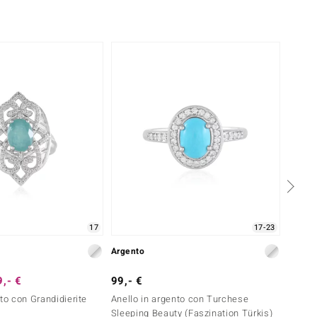
-13%
17
17-23
Argento
Argent
,- €
99,- €
149,-
to con Grandidierite
Anello in argento con Turchese
Anello
Sleeping Beauty (Faszination Türkis)
Sleepi