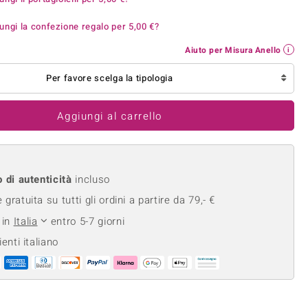
Anelli in Misura 29
de
Fluorite
ungi la confezione regalo per
5,00 €
?
Creation
Novità
zzuli
Onice
Gioielli in più varianti
Aiuto per Misura Anello
Rodolite
se
Tormalina
Per favore scelga la tipologia
Aggiungi al carrello
o di autenticità
incluso
gratuita su tutti gli ordini a partire da 79,- €
 in
Italia
entro 5-7 giorni
ienti italiano