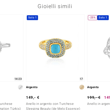
Gioielli simili
Solo 1
-25%
Solo 1
14-23
17
Argento
Argento
149,- €
199,- €
149
Turchese
Anello in argento con Turchese
Anello in argen
nation Türkis)
Sleeping Beauty (de Melo Essence)