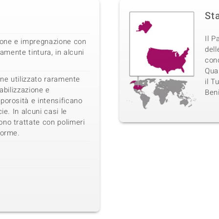
Sta
Il 
zione e impregnazione con
dell
ramente tintura, in alcuni
con
Quar
ene utilizzato raramente
il T
Stabilizzazione e
Beni
porosità e intensificano
ie. In alcuni casi le
no trattate con polimeri
forme.