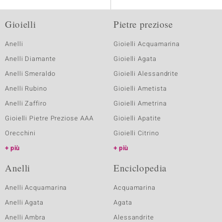
Gioielli
Pietre preziose
Anelli
Gioielli Acquamarina
Anelli Diamante
Gioielli Agata
Anelli Smeraldo
Gioielli Alessandrite
Anelli Rubino
Gioielli Ametista
Anelli Zaffiro
Gioielli Ametrina
Gioielli Pietre Preziose AAA
Gioielli Apatite
Orecchini
Gioielli Citrino
più
più
Anelli
Enciclopedia
Anelli Acquamarina
Acquamarina
Anelli Agata
Agata
Anelli Ambra
Alessandrite