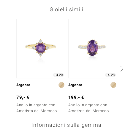
Gioielli simili
-13%
14-20
14-23
Argento
Argento
Oro
79,- €
199,- €
799,-
Anello in argento con
Anello in argento con
Anello 
Ametista del Marocco
Ametista del Marocco
Ceylon
Informazioni sulla gemma