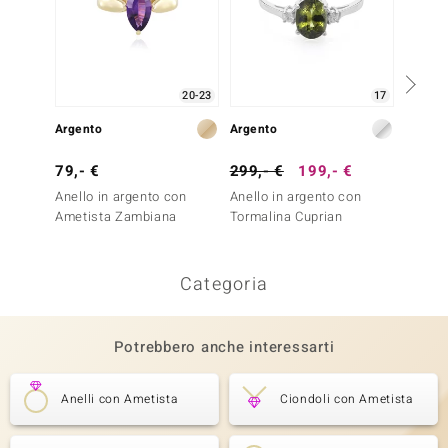
20-23
17
Argento
Argento
Oro
79,- €
299,- €
199,- €
799,-
Anello in argento con
Anello in argento con
Anello 
Ametista Zambiana
Tormalina Cuprian
Ceylon
Categoria
Potrebbero anche interessarti
Anelli con Ametista
Ciondoli con Ametista