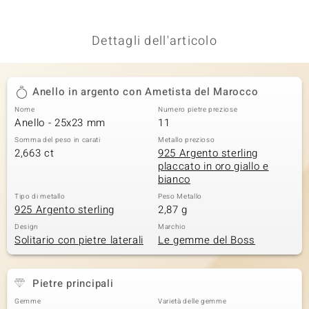
Dettagli dell'articolo
Anello in argento con Ametista del Marocco
Nome
Numero pietre preziose
Anello - 25x23 mm
11
Somma del peso in carati
Metallo prezioso
2,663 ct
925 Argento sterling
placcato in oro giallo e
bianco
Tipo di metallo
Peso Metallo
925 Argento sterling
2,87 g
Design
Marchio
Solitario con pietre laterali
Le gemme del Boss
Pietre principali
Gemme
Varietà delle gemme