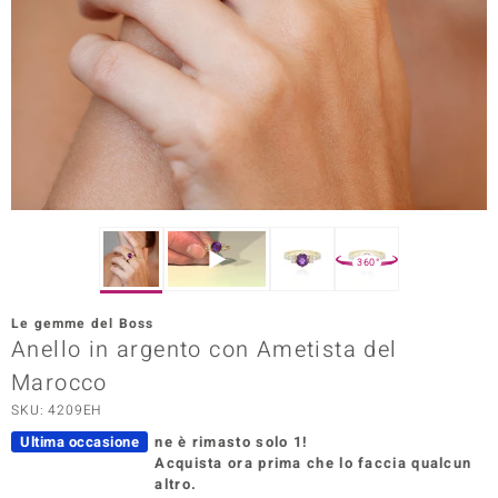
Prince Designs
o
Chic
LINSELL SELECTION
n Vogue
360°
 Show
Le gemme del Boss
Anello in argento con Ametista del
o Paraíso
Marocco
Essential
SKU: 4209EH
me del Boss
Ultima occasione
ne è rimasto solo 1!
Acquista ora prima che lo faccia qualcun
 Diamonds
altro.