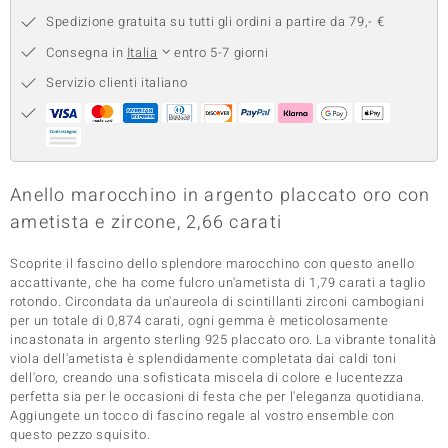
Spedizione gratuita su tutti gli ordini a partire da 79,- €
 nell’Arte
Consegna in
Italia
entro 5-7 giorni
 MINERALE
Servizio clienti italiano
Anello marocchino in argento placcato oro con
ametista e zircone, 2,66 carati
Scoprite il fascino dello splendore marocchino con questo anello
accattivante, che ha come fulcro un'ametista di 1,79 carati a taglio
rotondo. Circondata da un'aureola di scintillanti zirconi cambogiani
per un totale di 0,874 carati, ogni gemma è meticolosamente
incastonata in argento sterling 925 placcato oro. La vibrante tonalità
viola dell'ametista è splendidamente completata dai caldi toni
dell'oro, creando una sofisticata miscela di colore e lucentezza
perfetta sia per le occasioni di festa che per l'eleganza quotidiana.
Aggiungete un tocco di fascino regale al vostro ensemble con
questo pezzo squisito.