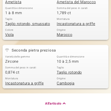
Ametista
Ametista del Marocco
Quantità e dimensione
Somma del peso in carati
1 à 8 mm
1,789 ct
Taglio
Montatura
Taglio rotondo, smussato
Incastonatura a griffe
Colore
Origine
Viola
Marocco
Seconda pietra preziosa
Varietà delle gemme
Quantità e dimensione
Zircone
10 à 2,5 mm
Somma del peso in carati
Taglio
0,874 ct
Taglio rotondo
Montatura
Origine
Incastonatura a griffe
Cambogia
All'articolo