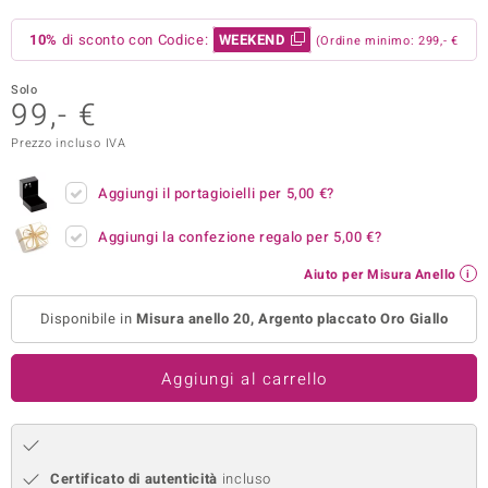
remonti
10%
di sconto con Codice:
WEEKEND
(Ordine minimo: 299,- €
uca
Solo
99,- €
uwelo
Prezzo incluso IVA
NO Collection
Aggiungi il portagioielli per
5,00 €
?
nts by de Melo
Aggiungi la confezione regalo per
5,00 €
?
va
Aiuto per Misura Anello
otenier
Disponibile in
Misura anello 20, Argento placcato Oro Giallo
Aggiungi al carrello
 Classics
Certificato di autenticità
incluso