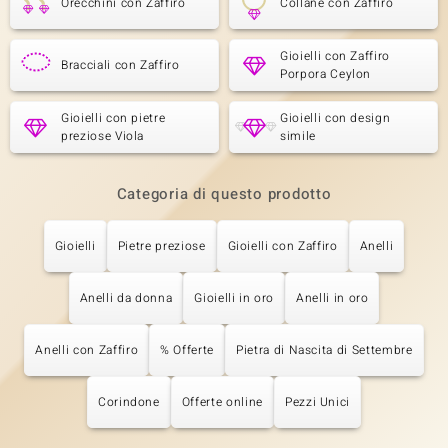
Orecchini con Zaffiro
Collane con Zaffiro
Gioielli con Zaffiro
Bracciali con Zaffiro
Porpora Ceylon
Gioielli con pietre
Gioielli con design
preziose Viola
simile
Categoria di questo prodotto
Gioielli
Pietre preziose
Gioielli con Zaffiro
Anelli
Anelli da donna
Gioielli in oro
Anelli in oro
Anelli con Zaffiro
% Offerte
Pietra di Nascita di Settembre
Corindone
Offerte online
Pezzi Unici