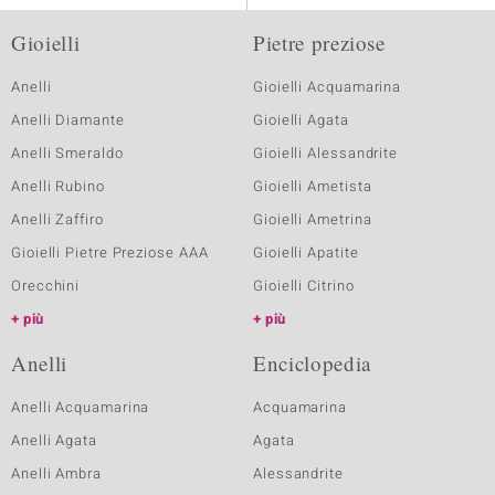
Gioielli
Pietre preziose
Anelli
Gioielli Acquamarina
Anelli Diamante
Gioielli Agata
Anelli Smeraldo
Gioielli Alessandrite
Anelli Rubino
Gioielli Ametista
Anelli Zaffiro
Gioielli Ametrina
Gioielli Pietre Preziose AAA
Gioielli Apatite
Orecchini
Gioielli Citrino
più
più
Anelli
Enciclopedia
Anelli Acquamarina
Acquamarina
Anelli Agata
Agata
Anelli Ambra
Alessandrite