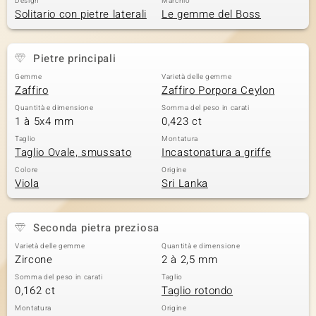
Design
Marchio
Solitario con pietre laterali
Le gemme del Boss
 nell’Arte
 MINERALE
Pietre principali
Gemme
Varietà delle gemme
Zaffiro
Zaffiro Porpora Ceylon
Quantità e dimensione
Somma del peso in carati
1 à 5x4 mm
0,423 ct
Taglio
Montatura
Taglio Ovale, smussato
Incastonatura a griffe
Colore
Origine
Viola
Sri Lanka
Seconda pietra preziosa
Varietà delle gemme
Quantità e dimensione
Zircone
2 à 2,5 mm
Somma del peso in carati
Taglio
0,162 ct
Taglio rotondo
Montatura
Origine