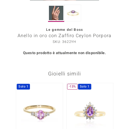
Prince Designs
Le gemme del Boss
o
Anello in oro con Zaffiro Ceylon Porpora
SKU: 3622YH
Chic
Questo prodotto è attualmente non disponibile.
LINSELL SELECTION
n Vogue
Gioielli simili
 Show
Solo 1
-13%
Solo 1
o Paraíso
Essential
me del Boss
 Diamonds