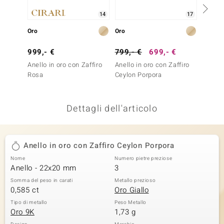
remonti
14
17
Oro
Oro
Argent
uca
999,- €
799,- €
699,- €
79,- 
uwelo
Anello in oro con Zaffiro
Anello in oro con Zaffiro
Anello
NO Collection
Rosa
Ceylon Porpora
Ametis
nts by de Melo
Dettagli dell'articolo
va
otenier
Anello in oro con Zaffiro Ceylon Porpora
Nome
Numero pietre preziose
Anello - 22x20 mm
3
Somma del peso in carati
Metallo prezioso
0,585 ct
Oro Giallo
Tipo di metallo
Peso Metallo
Oro 9K
1,73 g
 Classics