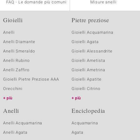
FAQ - Le domande più comuni
Misure anelli
Gioielli
Pietre preziose
Anelli
Gioielli Acquamarina
Anelli Diamante
Gioielli Agata
Anelli Smeraldo
Gioielli Alessandrite
Anelli Rubino
Gioielli Ametista
Anelli Zaffiro
Gioielli Ametrina
Gioielli Pietre Preziose AAA
Gioielli Apatite
Orecchini
Gioielli Citrino
più
più
Anelli
Enciclopedia
Anelli Acquamarina
Acquamarina
Anelli Agata
Agata