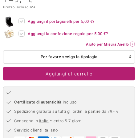
Prezzo incluso IVA
remonti
uca
Aggiungi il portagioielli per
5,00 €
?
uwelo
Aggiungi la confezione regalo per
5,00 €
?
Aiuto per Misura Anello
NO Collection
Per favore scelga la tipologia
nts by de Melo
va
Aggiungi al carrello
otenier
Certificato di autenticità
incluso
Spedizione gratuita su tutti gli ordini a partire da 79,- €
Consegna in
Italia
entro 5-7 giorni
Servizio clienti italiano
 Classics