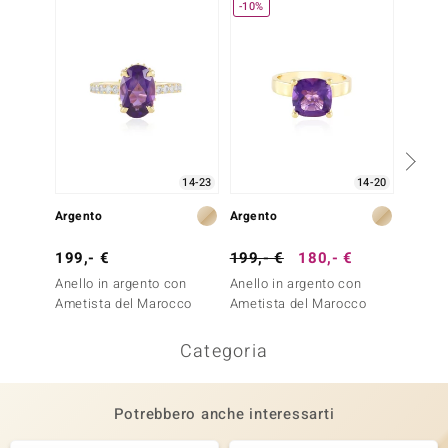
-10%
14-23
14-20
Argento
Argento
Argent
199,- €
199,- €
180,- €
79,- 
Anello in argento con
Anello in argento con
Anello
Ametista del Marocco
Ametista del Marocco
Ametis
Categoria
Potrebbero anche interessarti