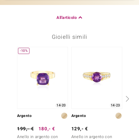
All'articolo
Gioielli simili
-10%
14-20
14-23
Argento
Argento
Argent
199,- €
180,- €
129,- €
129,-
Anello in argento con
Anello in argento con
Anello