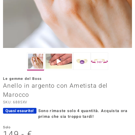
Prince Designs
o
Chic
LINSELL SELECTION
360°
n Vogue
Le gemme del Boss
 Show
Anello in argento con Ametista del
Marocco
o Paraíso
SKU: 6885XV
Essential
Quasi esaurito!
Sono rimaste solo 4 quantità.
Acquista ora
prima che sia troppo tardi!
me del Boss
Solo
 Diamonds
149,- €