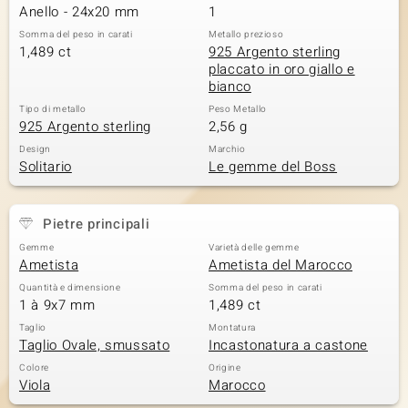
Anello - 24x20 mm
1
Somma del peso in carati
Metallo prezioso
1,489 ct
925 Argento sterling
placcato in oro giallo e
bianco
Tipo di metallo
Peso Metallo
925 Argento sterling
2,56 g
Design
Marchio
Solitario
Le gemme del Boss
Pietre principali
Gemme
Varietà delle gemme
Ametista
Ametista del Marocco
Quantità e dimensione
Somma del peso in carati
1 à 9x7 mm
1,489 ct
Taglio
Montatura
Taglio Ovale, smussato
Incastonatura a castone
Colore
Origine
Viola
Marocco