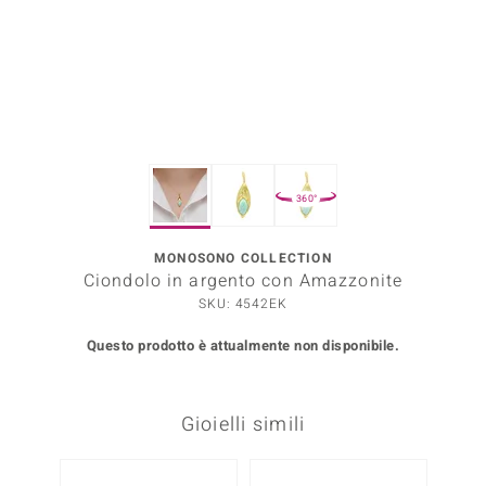
Prince Designs
o
Chic
360°
LINSELL SELECTION
n Vogue
MONOSONO COLLECTION
Ciondolo in argento con Amazzonite
 Show
SKU: 4542EK
o Paraíso
Questo prodotto è attualmente non disponibile.
Essential
Gioielli simili
me del Boss
 Diamonds