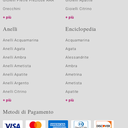
Gioielli Pietre Preziose AAA
Gioielli Apatite
Orecchini
Gioielli Citrino
più
più
Anelli
Enciclopedia
Anelli Acquamarina
Acquamarina
Anelli Agata
Agata
Anelli Ambra
Alessandrite
Anelli Ametista
Ambra
Anelli Apatite
Ametrina
Anelli Argento
Ametista
Anelli Citrino
Apatite
più
più
Metodi di Pagamento