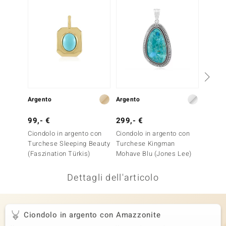
remonti
uca
uwelo
NO Collection
nts by de Melo
Argento
Argento
Argent
va
99,- €
299,- €
69,- 
Ciondolo in argento con
Ciondolo in argento con
Ciondo
otenier
Turchese Sleeping Beauty
Turchese Kingman
Mosaic
(Faszination Türkis)
Mohave Blu (Jones Lee)
Dettagli dell'articolo
Ciondolo in argento con Amazzonite
 Classics