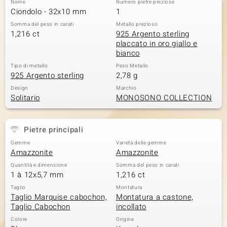
Nome
Numero pietre preziose
Ciondolo - 32x10 mm
1
 nell’Arte
Somma del peso in carati
Metallo prezioso
1,216 ct
925 Argento sterling
 MINERALE
placcato in oro giallo e
bianco
Tipo di metallo
Peso Metallo
925 Argento sterling
2,78 g
Design
Marchio
Solitario
MONOSONO COLLECTION
Pietre principali
Gemme
Varietà delle gemme
Amazzonite
Amazzonite
Quantità e dimensione
Somma del peso in carati
1 à 12x5,7 mm
1,216 ct
Taglio
Montatura
Taglio Marquise cabochon,
Montatura a castone,
Taglio Cabochon
incollato
Colore
Origine