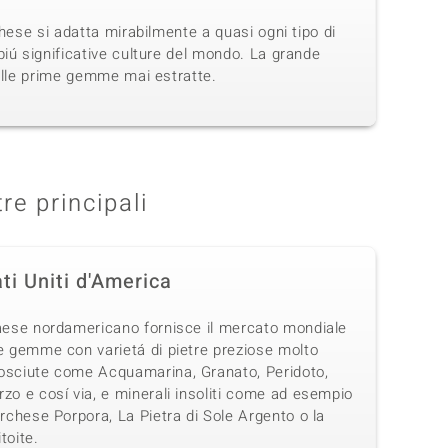
hese si adatta mirabilmente a quasi ogni tipo di
iú significative culture del mondo. La grande
delle prime gemme mai estratte.
tre principali
ti Uniti d'America
Paese nordamericano fornisce il mercato mondiale
e gemme con varietá di pietre preziose molto
osciute come Acquamarina, Granato, Peridoto,
zo e cosí via, e minerali insoliti come ad esempio
urchese Porpora, La Pietra di Sole Argento o la
toite.