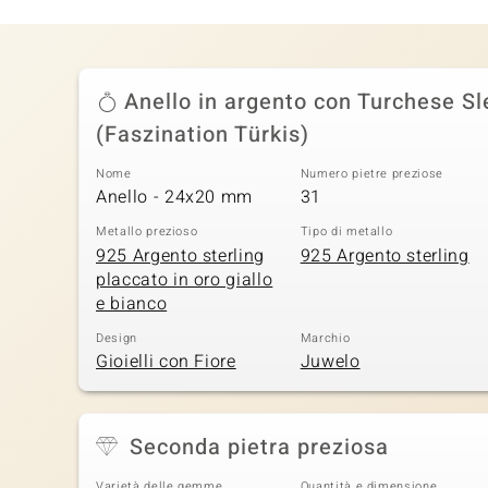
Anello in argento con Turchese S
(Faszination Türkis)
Nome
Numero pietre preziose
Anello - 24x20 mm
31
Metallo prezioso
Tipo di metallo
925 Argento sterling
925 Argento sterling
placcato in oro giallo
e bianco
Design
Marchio
Gioielli con Fiore
Juwelo
Seconda pietra preziosa
Varietà delle gemme
Quantità e dimensione