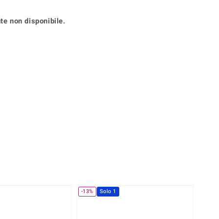
Anelli in Misura 29
de
Fluorite
Creation
te non disponibile.
Novità
zzuli
Onice
Gioielli in più varianti
Rodolite
se
Tormalina
-13%
Solo 1