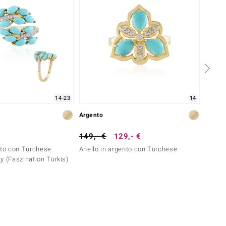
14-23
14
Argento
Argent
149,- €
129,- €
99,- 
nto con Turchese
Anello in argento con Turchese
Anello
y (Faszination Türkis)