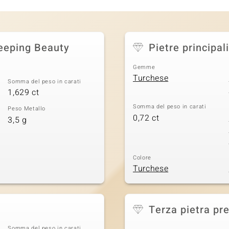
leeping Beauty
Pietre principali
Gemme
Turchese
Somma del peso in carati
1,629 ct
Somma del peso in carati
Peso Metallo
0,72 ct
3,5 g
Colore
Turchese
Terza pietra pr
Somma del peso in carati