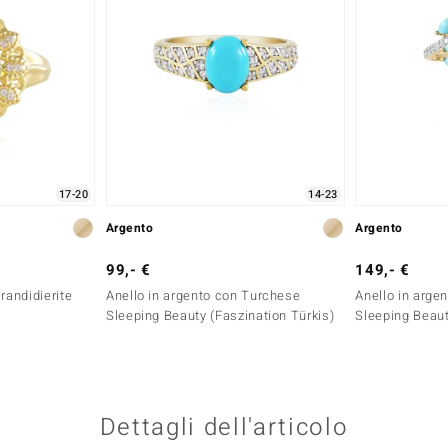
17-20
14-23
Argento
Argento
99,- €
149,- €
randidierite
Anello in argento con Turchese
Anello in arge
Sleeping Beauty (Faszination Türkis)
Sleeping Beaut
Dettagli dell'articolo