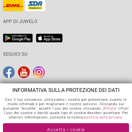
APP DI JUWELO
SEGUICI SU
INFORMATIVA SULLA PROTEZIONE DEI DATI
Con il tuo consenso, utilizziamo i cookie per presentare Juwelo in
Condizioni generali di vendita
Informativa Privacy
Cookies
modo ottimale e per migliorare il nostro servizio. Cliccando sul
pulsante "Accetta", accetti l'uso dei cookie, cliccando
„Rifiuta“
rifiuti
Note legali
Contatti
Recedere dal contratto
l'uso dei cookie o decidi quale tipo di cookie desideri accettare. Per
ulteriori informazioni, consulta la nostra
politica sulla privacy
.
Further languages:
Accetta i cookie