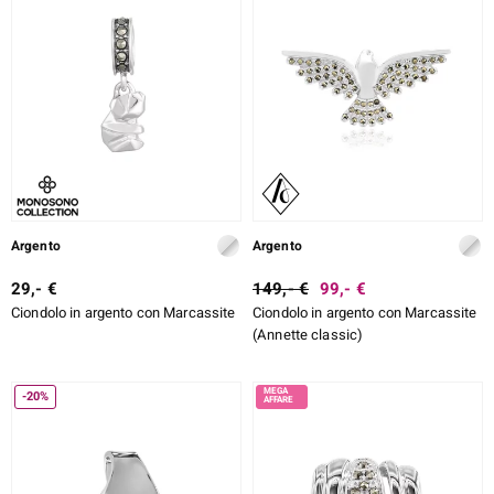
ti
llection
 de Melo
Argento
Argento
29,- €
149,- €
99,- €
r
Ciondolo in argento con Marcassite
Ciondolo in argento con Marcassite
(Annette classic)
-20%
sics