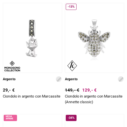
-13%
e Designs
ELL SELECTION
ue
Argento
Argento
aíso
29,- €
149,- €
129,- €
Ciondolo in argento con Marcassite
Ciondolo in argento con Marcassite
tial
(Annette classic)
l Boss
-34%
onds