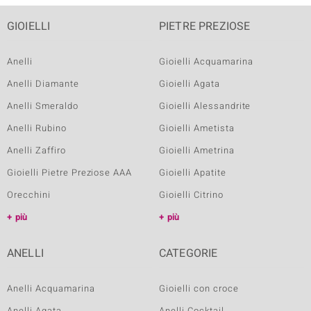
GIOIELLI
PIETRE PREZIOSE
Anelli
Gioielli Acquamarina
Anelli Diamante
Gioielli Agata
Anelli Smeraldo
Gioielli Alessandrite
Anelli Rubino
Gioielli Ametista
Anelli Zaffiro
Gioielli Ametrina
Gioielli Pietre Preziose AAA
Gioielli Apatite
Orecchini
Gioielli Citrino
più
più
ANELLI
CATEGORIE
Anelli Acquamarina
Gioielli con croce
Anelli Agata
Anelli Cocktail