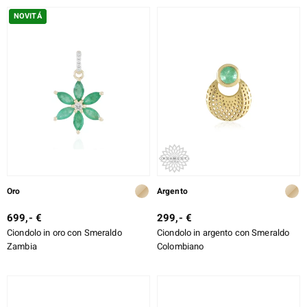
TAGLIO ESATTO
NOVITÁ
MONTATURA
e Designs
ELL SELECTION
ue
Oro
Argento
aíso
699,- €
299,- €
Ciondolo in oro con Smeraldo
Ciondolo in argento con Smeraldo
tial
Zambia
Colombiano
l Boss
onds