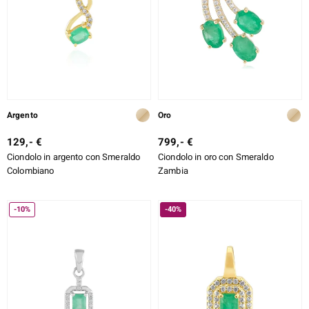
rte
ERALE
Argento
Oro
129,- €
799,- €
Ciondolo in argento con Smeraldo
Ciondolo in oro con Smeraldo
Colombiano
Zambia
-10%
-40%