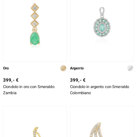
ti
llection
 de Melo
Oro
Argento
399,- €
399,- €
r
Ciondolo in oro con Smeraldo
Ciondolo in argento con Smeraldo
Zambia
Colombiano
sics