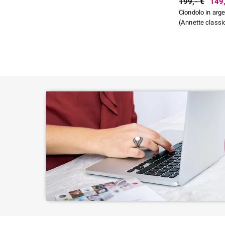
Perlina rotonda
1
199,- €
149,
Incastonatura a castone
3
Ciondolo in arge
Taglio Cabochon a goccia
3
(Annette classi
misto
1
Taglio Fancy
1
Montatura a castone, incollato
3
Taglio Ovale
2
Threaded
1