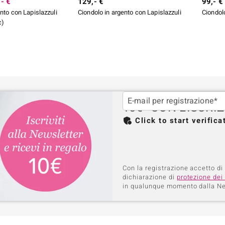
- €
129,- €
99,- €
nto con Lapislazzuli
Ciondolo in argento con Lapislazzuli
Ciondolo
c)
E-mail per registrazione*
10€* CON L'ISCR
Click to start verifica
Con la registrazione accetto di
dichiarazione di
protezione dei 
in qualunque momento dalla Ne