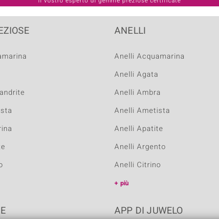
EZIOSE
ANELLI
uamarina
Anelli Acquamarina
a
Anelli Agata
sandrite
Anelli Ambra
ista
Anelli Ametista
rina
Anelli Apatite
te
Anelli Argento
o
Anelli Citrino
più
NE
APP DI JUWELO