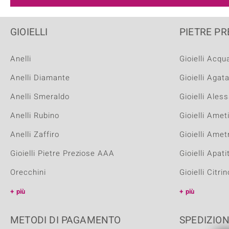
GIOIELLI
PIETRE PR
Anelli
Gioielli Acq
Anelli Diamante
Gioielli Agat
Anelli Smeraldo
Gioielli Ales
Anelli Rubino
Gioielli Amet
Anelli Zaffiro
Gioielli Amet
Gioielli Pietre Preziose AAA
Gioielli Apati
Orecchini
Gioielli Citrin
più
più
METODI DI PAGAMENTO
SPEDIZIO