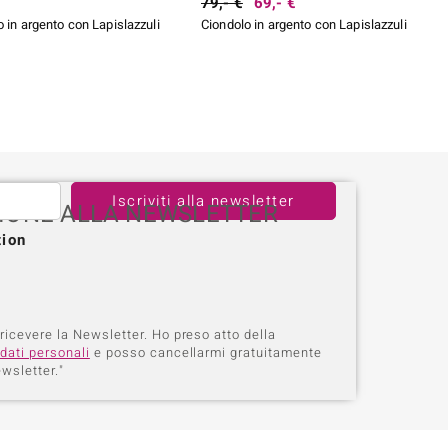
79,- €
69,- €
 in argento con Lapislazzuli
Ciondolo in argento con Lapislazzuli
Iscriviti alla newsletter
IZIONE ALLA NEWSLETTER
tion
 ricevere la Newsletter. Ho preso atto della
dati personali
e posso cancellarmi gratuitamente
wsletter."