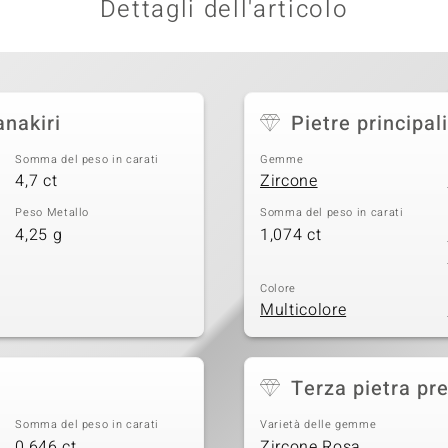
Dettagli dell'articolo
anakiri
Pietre principali
Somma del peso in carati
Gemme
4,7 ct
Zircone
Peso Metallo
Somma del peso in carati
4,25 g
1,074 ct
Colore
Multicolore
Terza pietra pr
Somma del peso in carati
Varietà delle gemme
0,646 ct
Zircone Rosa