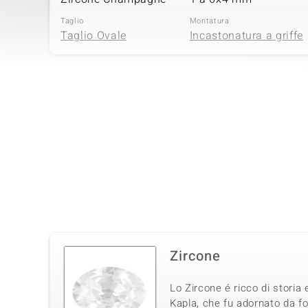
Taglio
Montatura
Taglio Ovale
Incastonatura a griffe
Quarta pietra preziosa
Varietà delle gemme
Quantità e dimensione
Zircone Giallo
1 à 6x4 mm
Taglio
Montatura
Taglio Ovale
Incastonatura a griffe
Sesta pietra preziosa
Varietà delle gemme
Quantità e dimensione
Zircone
Zircone Ratanakiri
3 à versch. mm
Taglio
Montatura
Lo Zircone é ricco di storia 
Tagli diversi
Incastonatura a griffe
Kapla, che fu adornato da fo