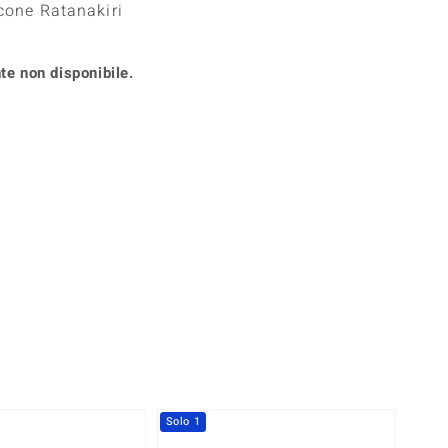
rcone Ratanakiri
Anelli in Misura 26
onio
Crisoprasio
Anelli in Misura 29
de
Fluorite
Creation
te non disponibile.
Novità
zzuli
Onice
Gioielli in più varianti
Rodolite
se
Tormalina
Solo 1
Solo 