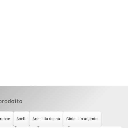
prodotto
ircone
Anelli
Anelli da donna
Gioielli in argento