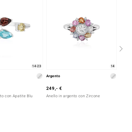
14-23
14
Argento
Argent
249,- €
299,-
to con Apatite Blu
Anello in argento con Zircone
Anello