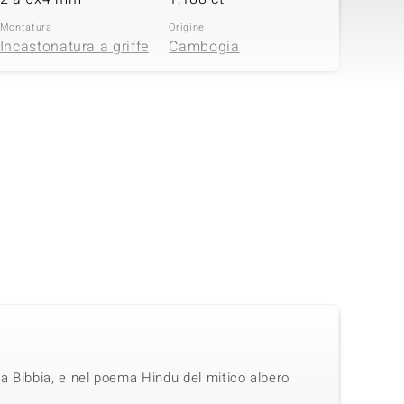
Montatura
Origine
Incastonatura a griffe
Cambogia
reziosa
Quantità e dimensione
Somma del peso in carati
6 à 1,3 mm
0,071 ct
Montatura
Origine
pavé
Cambogia
 la Bibbia, e nel poema Hindu del mitico albero