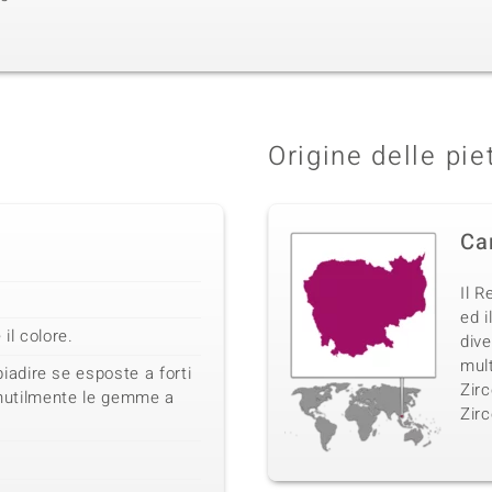
Origine delle pie
Ca
Il R
ed i
il colore.
dive
mult
dire se esposte a forti
Zirc
 inutilmente le gemme a
Zirc