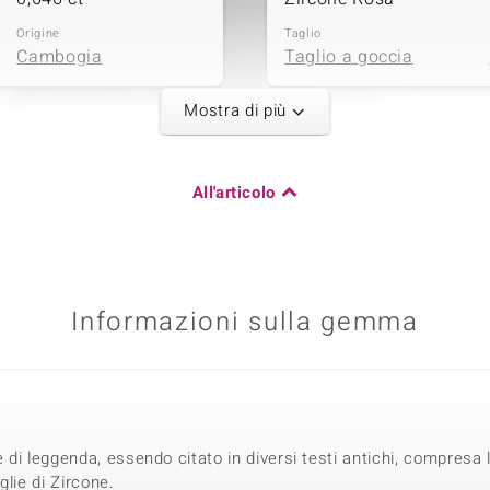
Origine
Taglio
Cambogia
Taglio a goccia
Mostra di più
Quinta pietra p
Somma del peso in carati
Varietà delle gemme
All'articolo
0,637 ct
Zircone
Origine
Taglio
Tanzania
Taglio rotondo
Informazioni sulla gemma
Somma del peso in carati
1,084 ct
Origine
e di leggenda, essendo citato in diversi testi antichi, compresa
Cambogia
glie di Zircone.