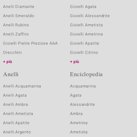
Anelli Diamante
Gioielli Agata
Anelli Smeraldo
Gioielli Alessandrite
Anelli Rubino
Gioielli Ametista
Anelli Zaffiro
Gioielli Ametrina
Gioielli Pietre Preziose AAA
Gioielli Apatite
Orecchini
Gioielli Citrino
più
più
Anelli
Enciclopedia
Anelli Acquamarina
Acquamarina
Anelli Agata
Agata
Anelli Ambra
Alessandrite
Anelli Ametista
Ambra
Anelli Apatite
Ametrina
Anelli Argento
Ametista