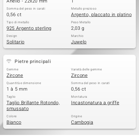
Anello - 22x20 mm
1
Somma del peso in carati
Metallo prezioso
0,56 ct
Argento, placcato in platino
Tipo di metallo
Peso Metallo
925 Argento sterling
2,03 g
Design
Marchio
Solitario
Juwelo
Pietre principali
Gemme
Varietà delle gemme
Zircone
Zircone
Quantità e dimensione
Somma del peso in carati
1 à 5 mm
0,56 ct
Taglio
Montatura
Taglio Brillante Rotondo,
Incastonatura a griffe
smussato
Colore
Origine
Bianco
Cambogia