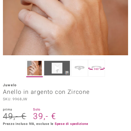
Prince Designs
o
Chic
LINSELL SELECTION
n Vogue
360°
 Show
Juwelo
Anello in argento con Zircone
o Paraíso
SKU: 9968JW
Essential
prima
Solo
49,- €
39,- €
me del Boss
Prezzo incluso IVA, escluse le
Spese di spedizione
 Diamonds