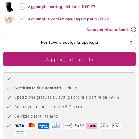
Aggiungi il portagioielli per
5,00 €
?
remonti
Aggiungi la confezione regalo per
5,00 €
?
uca
Aiuto per Misura Anello
uwelo
Per favore scelga la tipologia
NO Collection
nts by de Melo
Aggiungi al carrello
va
otenier
Certificato di autenticità
incluso
Spedizione gratuita su tutti gli ordini a partire da 79,- €
Consegna in
Italia
entro 5-7 giorni
Servizio clienti italiano
 Classics