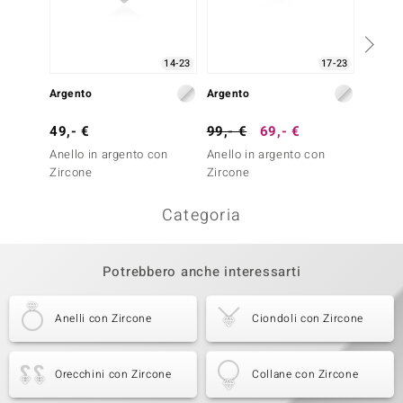
14-23
17-23
Argento
Argento
Argent
49,- €
99,- €
69,- €
49,- 
Anello in argento con
Anello in argento con
Anello
Zircone
Zircone
Zircon
Categoria
Potrebbero anche interessarti
Anelli con Zircone
Ciondoli con Zircone
Orecchini con Zircone
Collane con Zircone