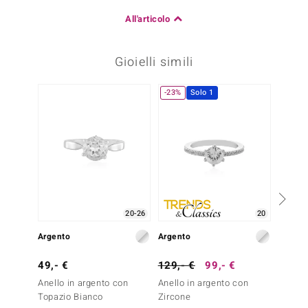
All'articolo
Gioielli simili
-23%
Solo 1
20-26
20
Argento
Argento
Argent
49,- €
129,- €
99,- €
39,- 
Anello in argento con
Anello in argento con
Anello
Topazio Bianco
Zircone
Topazi