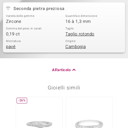
Seconda pietra preziosa
Varietà delle gemme
Quantità e dimensione
Zircone
16 à 1,3 mm
Somma del peso in carati
Taglio
0,19 ct
Taglio rotondo
Montatura
Origine
pavé
Cambogia
All'articolo
Gioielli simili
-26%