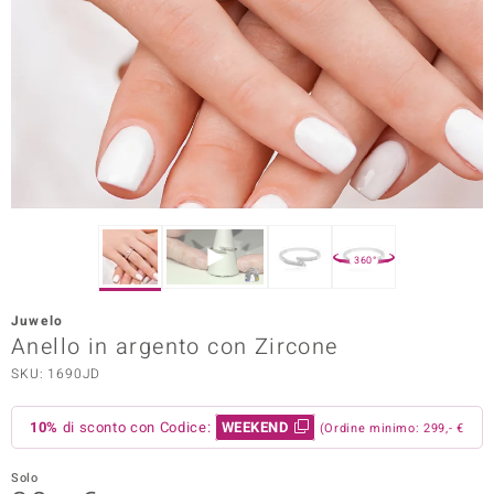
Prince Designs
o
Chic
LINSELL SELECTION
n Vogue
360°
 Show
Juwelo
Anello in argento con Zircone
o Paraíso
SKU: 1690JD
Essential
10%
di sconto con Codice:
WEEKEND
(Ordine minimo: 299,- €
me del Boss
 Diamonds
Solo