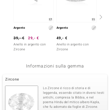
17
11
Argento
Argento
Argent
39,- €
29,- €
49,- €
39,- 
Anello in argento con
Anello in argento con
Anello
Zircone
Zircone
Zircon
Informazioni sulla gemma
Zircone
Lo Zircone é ricco di storia e di
leggenda, essendo citato in diversi testi
antichi, compresa la Bibbia, e nel
poema Hindu del mitico albero Kapla,
che fu adornato da foglie di Zircone.