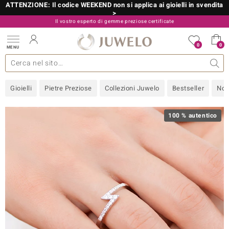
ATTENZIONE: Il codice WEEKEND non si applica ai gioielli in svendita
>
Il vostro esperto di gemme preziose certificate
800 986 787
0
0
MENU
 collezioni
 gioielli
tre più importanti
 preziose
Acquistare in diretta
Design
Informazioni generali
Pietre preziose per colore
Metallo prezioso
Approfondimenti
Juwelo
Misure anelli
Pietre preziose
Consigli
old
Gioielli
Pietre Preziose
Collezioni Juwelo
Bestseller
Nov
NI
 with Love
100 % autentico
Nature
rong
 Boutique
ana