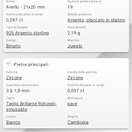
Nome
Numero pietre preziose
Anello - 21x20 mm
19
Somma del peso in carati
Metallo prezioso
0,287 ct
Argento, placcato in platino
Tipo di metallo
Peso Metallo
925 Argento sterling
2,19 g
Design
Marchio
Binario
Juwelo
Pietre principali
Gemme
Varietà delle gemme
Zircone
Zircone
Quantità e dimensione
Somma del peso in carati
3 à 1,8 mm
0,097 ct
Taglio
Montatura
Taglio Brillante Rotondo,
pavé
smussato
Colore
Origine
Bianco
Cambogia