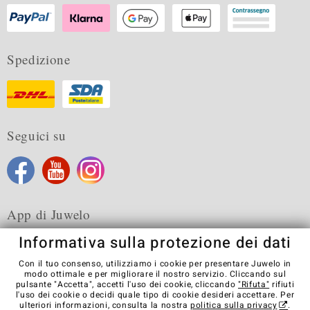
Spedizione
Seguici su
App di Juwelo
Informativa sulla protezione dei dati
Con il tuo consenso, utilizziamo i cookie per presentare Juwelo in
modo ottimale e per migliorare il nostro servizio. Cliccando sul
pulsante "Accetta", accetti l'uso dei cookie, cliccando
"Rifuta"
rifiuti
Condizioni generali di vendita
Informativa Privacy
Cookies
l'uso dei cookie o decidi quale tipo di cookie desideri accettare. Per
Note legali
Contatti
Recedere dal contratto
ulteriori informazioni, consulta la nostra
politica sulla privacy
.