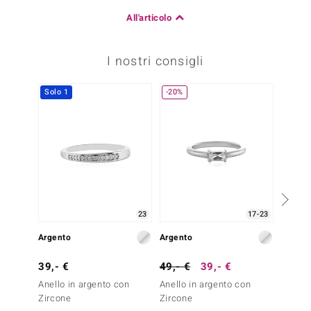
All'articolo
I nostri consigli
Solo 1
-20%
-38%
23
17-23
Argento
Argento
Argent
39,- €
49,- €
39,- €
79,- 
Anello in argento con
Anello in argento con
Anello
Zircone
Zircone
Zircon