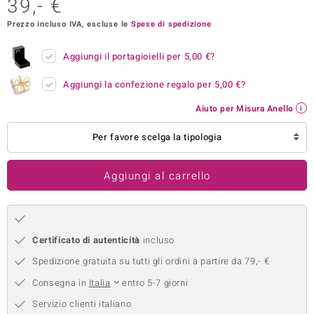
39,- €
remonti
Prezzo incluso IVA, escluse le
Spese di spedizione
uca
Aggiungi il portagioielli per
5,00 €
?
uwelo
Aggiungi la confezione regalo per
5,00 €
?
NO Collection
Aiuto per Misura Anello
nts by de Melo
Per favore scelga la tipologia
va
Aggiungi al carrello
otenier
Certificato di autenticità
incluso
Spedizione gratuita su tutti gli ordini a partire da 79,- €
Consegna in
Italia
entro 5-7 giorni
Servizio clienti italiano
 Classics