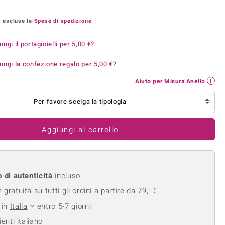
Anelli in Misura 26
onio
Crisoprasio
Anelli in Misura 29
, escluse le
Spese di spedizione
de
Fluorite
Creation
Novità
zzuli
Onice
ungi il portagioielli per
5,00 €
?
Gioielli in più varianti
Rodolite
ungi la confezione regalo per
5,00 €
?
se
Tormalina
Aiuto per Misura Anello
Per favore scelga la tipologia
Aggiungi al carrello
o di autenticità
incluso
gratuita su tutti gli ordini a partire da 79,- €
 in
Italia
entro 5-7 giorni
ienti italiano