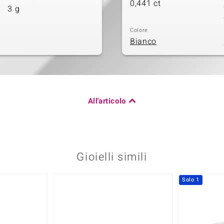
0,441 ct
3 g
Colore
Bianco
All'articolo
Gioielli simili
Solo 1