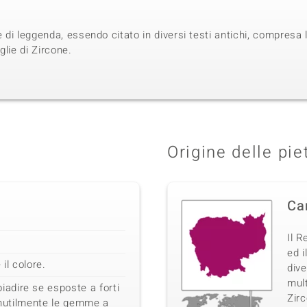
e di leggenda, essendo citato in diversi testi antichi, compresa
glie di Zircone.
Origine delle pie
Ca
Il R
ed i
il colore.
dive
mult
dire se esposte a forti
Zirc
 inutilmente le gemme a