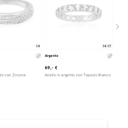
14
14-17
Argento
Argent
69,- €
79,- 
nto con Zircone
Anello in argento con Topazio Bianco
Anello