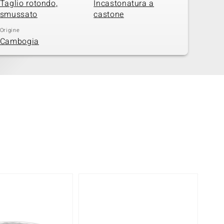
Taglio rotondo,
Incastonatura a
smussato
castone
Origine
Cambogia
-38%