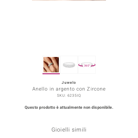
Prince Designs
o
Chic
LINSELL SELECTION
360°
n Vogue
Juwelo
 Show
Anello in argento con Zircone
o Paraíso
SKU: 6235IQ
Questo prodotto è attualmente non disponibile.
Essential
me del Boss
Gioielli simili
 Diamonds