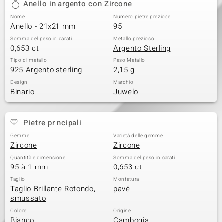
Anello in argento con Zircone
 nell’Arte
Nome
Numero pietre preziose
Anello - 21x21 mm
95
 MINERALE
Somma del peso in carati
Metallo prezioso
0,653 ct
Argento Sterling
Tipo di metallo
Peso Metallo
925 Argento sterling
2,15 g
Design
Marchio
Binario
Juwelo
Pietre principali
Gemme
Varietà delle gemme
Zircone
Zircone
Quantità e dimensione
Somma del peso in carati
95 à 1 mm
0,653 ct
Taglio
Montatura
Taglio Brillante Rotondo,
pavé
smussato
Colore
Origine
Bianco
Cambogia