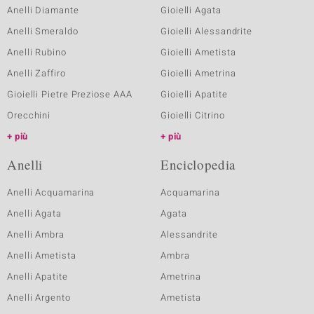
Anelli Diamante
Gioielli Agata
Anelli Smeraldo
Gioielli Alessandrite
Anelli Rubino
Gioielli Ametista
Anelli Zaffiro
Gioielli Ametrina
Gioielli Pietre Preziose AAA
Gioielli Apatite
Orecchini
Gioielli Citrino
più
più
Anelli
Enciclopedia
Anelli Acquamarina
Acquamarina
Anelli Agata
Agata
Anelli Ambra
Alessandrite
Anelli Ametista
Ambra
Anelli Apatite
Ametrina
Anelli Argento
Ametista