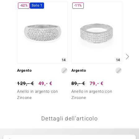
-62%
Solo 1
-11%
remonti
uca
uwelo
NO Collection
nts by de Melo
14
14
Argento
Argento
Argent
va
129,- €
49,- €
89,- €
79,- €
79,- 
otenier
Anello in argento con
Anello in argento con
Anello
Zircone
Zircone
Zircon
Dettagli dell'articolo
 Classics