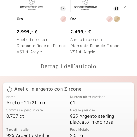
remonti
14
14
Oro
Oro
Oro
uca
2.999,- €
2.499,- €
1.999
uwelo
Anello in oro con
Anello in oro con
Anello 
NO Collection
Diamante Rose de France
Diamante Rose de France
Diaman
VS1 di Argyle
VS1 di Argyle
SI1 di 
nts by de Melo
Dettagli dell'articolo
va
otenier
Anello in argento con Zircone
Nome
Numero pietre preziose
Anello - 21x21 mm
61
Somma del peso in carati
Metallo prezioso
0,707 ct
925 Argento sterling
placcato in oro rosa
Tipo di metallo
Peso Metallo
 Classics
925 Argento sterling
2,61 g