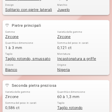
Design
Marchio
 nell’Arte
Solitario con pietre laterali
Juwelo
 MINERALE
Pietre principali
Gemme
Varietà delle gemme
Zircone
Zircone
Quantità e dimensione
Somma del peso in carati
1 à 3 mm
0,121 ct
Taglio
Montatura
Taglio rotondo, smussato
Incastonatura a griffe
Colore
Origine
Bianco
Nigeria
Seconda pietra preziosa
Varietà delle gemme
Quantità e dimensione
Zircone
60 à 1,3 mm
Somma del peso in carati
Taglio
0,586 ct
Taglio rotondo