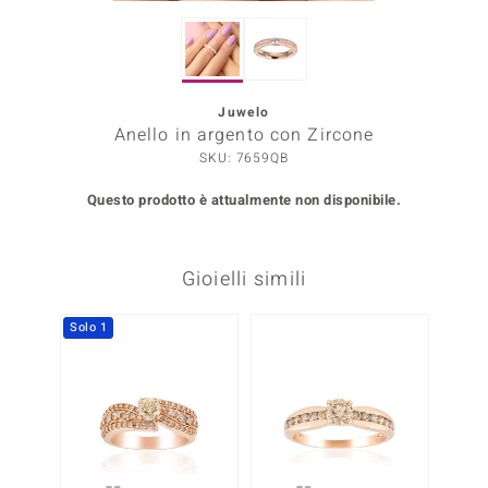
Prince Designs
Juwelo
o
Anello in argento con Zircone
SKU: 7659QB
Chic
Questo prodotto è attualmente non disponibile.
LINSELL SELECTION
n Vogue
Gioielli simili
 Show
Solo 1
o Paraíso
Essential
me del Boss
 Diamonds