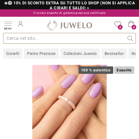
☀️😱 10% DI SCONTO EXTRA SU TUTTO LO SHOP (NON SI APPLICA
A CIRARI E SALDI) >
Il vostro esperto di gemme preziose certificate
800 986 787
0
0
MENU
 collezioni
 gioielli
tre più importanti
 preziose
Acquistare in diretta
Design
Informazioni generali
Pietre preziose per colore
Metallo prezioso
Approfondimenti
Juwelo
Misure anelli
Pietre preziose
Consigli
old
Gioielli
Pietre Preziose
Collezioni Juwelo
Bestseller
Nov
NI
 with Love
100 % autentico
Esaurito
Nature
rong
 Boutique
ana