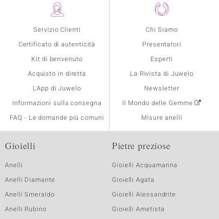
Servizio Clienti
Chi Siamo
Certificato di autenticità
Presentatori
Kit di benvenuto
Esperti
Acquisto in diretta
La Rivista di Juwelo
L'App di Juwelo
Newsletter
Informazioni sulla consegna
Il Mondo delle Gemme
FAQ - Le domande più comuni
Misure anelli
Gioielli
Pietre preziose
Anelli
Gioielli Acquamarina
Anelli Diamante
Gioielli Agata
Anelli Smeraldo
Gioielli Alessandrite
Anelli Rubino
Gioielli Ametista