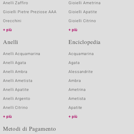
Anelli Zaffiro
Gioielli Ametrina
Gioielli Pietre Preziose AAA
Gioielli Apatite
Orecchini
Gioielli Citrino
più
più
Anelli
Enciclopedia
Anelli Acquamarina
Acquamarina
Anelli Agata
Agata
Anelli Ambra
Alessandrite
Anelli Ametista
Ambra
Anelli Apatite
Ametrina
Anelli Argento
Ametista
Anelli Citrino
Apatite
più
più
Metodi di Pagamento