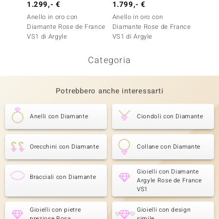
1.299,- €
1.799,- €
1.499
Anello in oro con
Anello in oro con
Anello 
Diamante Rose de France
Diamante Rose de France
Diaman
VS1 di Argyle
VS1 di Argyle
VS1 di
Categoria
Potrebbero anche interessarti
Anelli con Diamante
Ciondoli con Diamante
Orecchini con Diamante
Collane con Diamante
Gioielli con Diamante
Bracciali con Diamante
Argyle Rose de France
VS1
Gioielli con pietre
Gioielli con design
preziose Rosa
simile