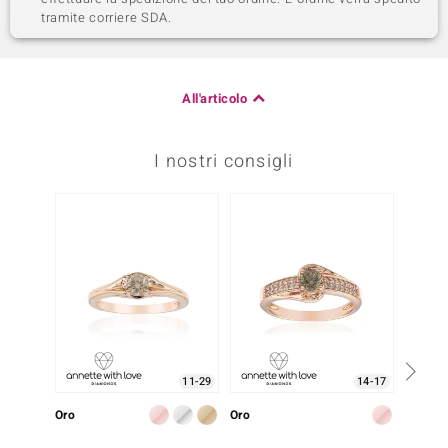
tramite corriere SDA.
All'articolo
I nostri consigli
11-29
14-17
Oro
Oro
Oro