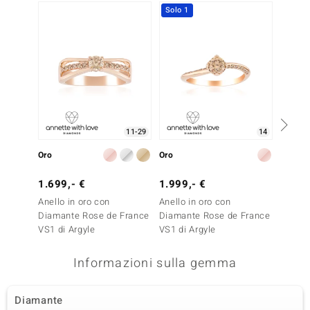
Solo 1
11-29
14
Oro
Oro
Oro
1.699,- €
1.999,- €
1.699
Anello in oro con
Anello in oro con
Anello 
Diamante Rose de France
Diamante Rose de France
Diaman
VS1 di Argyle
VS1 di Argyle
VS1 di
Informazioni sulla gemma
Diamante