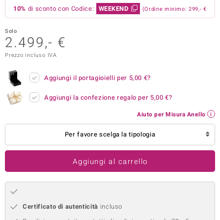
10%
di sconto con Codice:
WEEKEND
(Ordine minimo: 299,- €
remonti
Solo
uca
2.499,- €
uwelo
Prezzo incluso IVA
NO Collection
Aggiungi il portagioielli per
5,00 €
?
nts by de Melo
Aggiungi la confezione regalo per
5,00 €
?
va
Aiuto per Misura Anello
otenier
Per favore scelga la tipologia
Aggiungi al carrello
Certificato di autenticità
incluso
 Classics