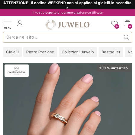
ATTENZIONE: Il codice WEEKEND non si applica ai gioielli in svendita
>
Il vostro esperto di gemme preziose certificate
800 986 787
0
0
MENU
 collezioni
 gioielli
tre più importanti
 preziose
Acquistare in diretta
Design
Informazioni generali
Pietre preziose per colore
Metallo prezioso
Approfondimenti
Juwelo
Misure anelli
Pietre preziose
Consigli
old
Gioielli
Pietre Preziose
Collezioni Juwelo
Bestseller
Nov
NI
 with Love
100 % autentico
Nature
rong
 Boutique
ana