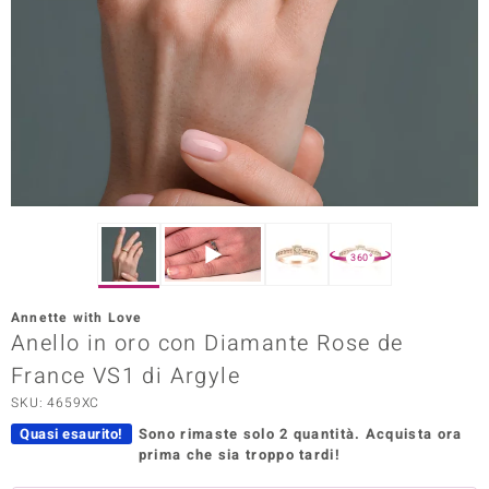
Prince Designs
o
Chic
LINSELL SELECTION
n Vogue
360°
 Show
Annette with Love
Anello in oro con Diamante Rose de
o Paraíso
France VS1 di Argyle
Essential
SKU: 4659XC
me del Boss
Quasi esaurito!
Sono rimaste solo 2 quantità.
Acquista ora
prima che sia troppo tardi!
 Diamonds