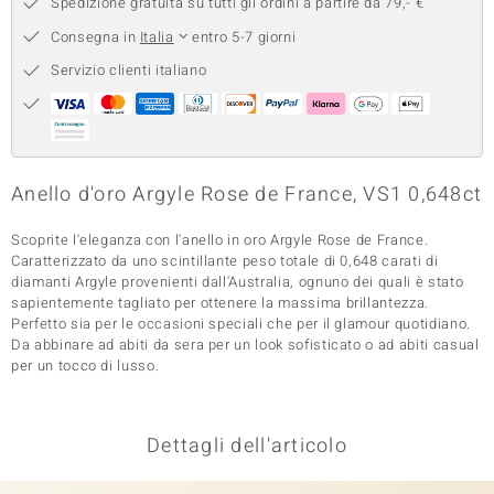
Spedizione gratuita su tutti gli ordini a partire da 79,- €
 nell’Arte
Consegna in
Italia
entro 5-7 giorni
Servizio clienti italiano
 MINERALE
Anello d'oro Argyle Rose de France, VS1 0,648ct
Scoprite l'eleganza con l'anello in oro Argyle Rose de France.
Caratterizzato da uno scintillante peso totale di 0,648 carati di
diamanti Argyle provenienti dall'Australia, ognuno dei quali è stato
sapientemente tagliato per ottenere la massima brillantezza.
Perfetto sia per le occasioni speciali che per il glamour quotidiano.
Da abbinare ad abiti da sera per un look sofisticato o ad abiti casual
per un tocco di lusso.
Dettagli dell'articolo