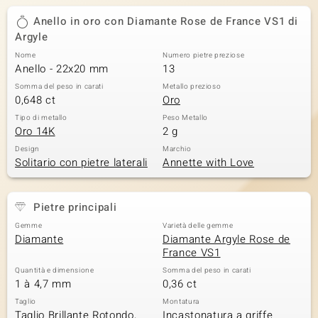
Anello in oro con Diamante Rose de France VS1 di
Argyle
Nome
Numero pietre preziose
Anello - 22x20 mm
13
Somma del peso in carati
Metallo prezioso
0,648 ct
Oro
Tipo di metallo
Peso Metallo
Oro 14K
2 g
Design
Marchio
Solitario con pietre laterali
Annette with Love
Pietre principali
Gemme
Varietà delle gemme
Diamante
Diamante Argyle Rose de
France VS1
Quantità e dimensione
Somma del peso in carati
1 à 4,7 mm
0,36 ct
Taglio
Montatura
Taglio Brillante Rotondo,
Incastonatura a griffe