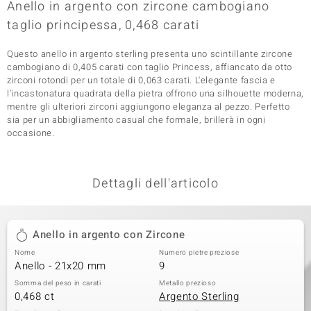
Anello in argento con zircone cambogiano
 nell’Arte
taglio principessa, 0,468 carati
 MINERALE
Questo anello in argento sterling presenta uno scintillante zircone
cambogiano di 0,405 carati con taglio Princess, affiancato da otto
zirconi rotondi per un totale di 0,063 carati. L'elegante fascia e
l'incastonatura quadrata della pietra offrono una silhouette moderna,
mentre gli ulteriori zirconi aggiungono eleganza al pezzo. Perfetto
sia per un abbigliamento casual che formale, brillerà in ogni
occasione.
Dettagli dell'articolo
Anello in argento con Zircone
Nome
Numero pietre preziose
Anello - 21x20 mm
9
Somma del peso in carati
Metallo prezioso
0,468 ct
Argento Sterling