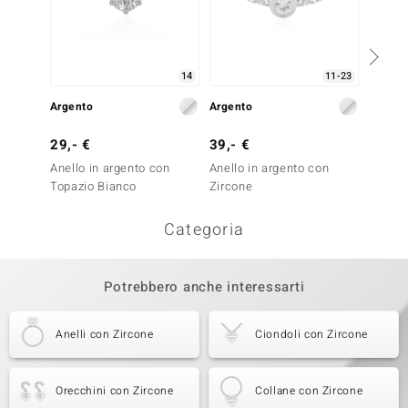
14
11-23
Argento
Argento
Argent
29,- €
39,- €
49,- 
Anello in argento con
Anello in argento con
Anello
Topazio Bianco
Zircone
Zircon
Categoria
Potrebbero anche interessarti
Anelli con Zircone
Ciondoli con Zircone
Orecchini con Zircone
Collane con Zircone