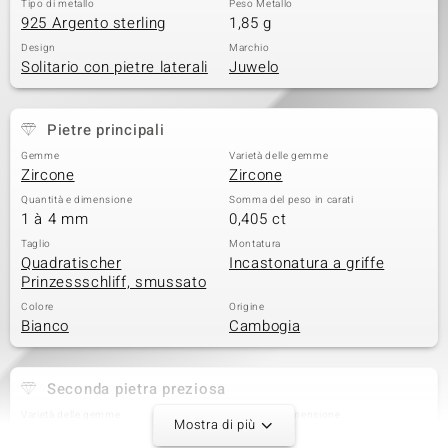
Tipo di metallo
Peso Metallo
925 Argento sterling
1,85 g
Design
Marchio
Solitario con pietre laterali
Juwelo
Pietre principali
Gemme
Varietà delle gemme
Zircone
Zircone
Quantità e dimensione
Somma del peso in carati
1 à 4 mm
0,405 ct
Taglio
Montatura
Quadratischer
Incastonatura a griffe
Prinzessschliff, smussato
Colore
Origine
Bianco
Cambogia
Seconda pietra preziosa
Varietà delle gemme
Quantità e dimensione
Mostra di più
Zircone
6 à 1,1 mm