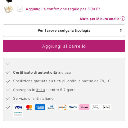
remonti
Aggiungi la confezione regalo per
5,00 €
?
Aiuto per Misura Anello
uca
Per favore scelga la tipologia
uwelo
NO Collection
Aggiungi al carrello
nts by de Melo
va
Certificato di autenticità
incluso
otenier
Spedizione gratuita su tutti gli ordini a partire da 79,- €
Consegna in
Italia
entro 5-7 giorni
Servizio clienti italiano
 Classics