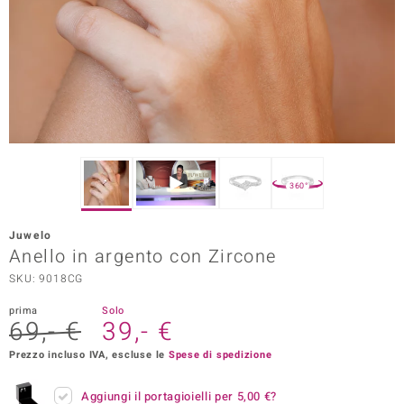
Prince Designs
o
Chic
LINSELL SELECTION
360°
n Vogue
Juwelo
 Show
Anello in argento con Zircone
SKU: 9018CG
o Paraíso
prima
Solo
Essential
69,- €
39,- €
me del Boss
Prezzo incluso IVA, escluse le
Spese di spedizione
 Diamonds
Aggiungi il portagioielli per
5,00 €
?