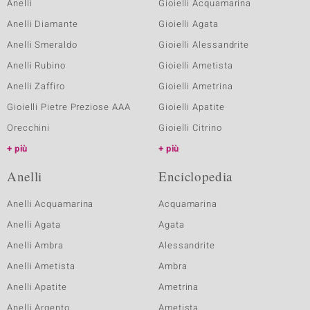
Anelli
Gioielli Acquamarina
Anelli Diamante
Gioielli Agata
Anelli Smeraldo
Gioielli Alessandrite
Anelli Rubino
Gioielli Ametista
Anelli Zaffiro
Gioielli Ametrina
Gioielli Pietre Preziose AAA
Gioielli Apatite
Orecchini
Gioielli Citrino
più
più
Anelli
Enciclopedia
Anelli Acquamarina
Acquamarina
Anelli Agata
Agata
Anelli Ambra
Alessandrite
Anelli Ametista
Ambra
Anelli Apatite
Ametrina
Anelli Argento
Ametista