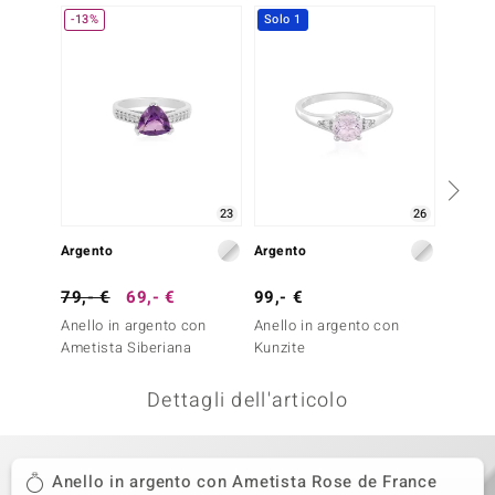
-13%
Solo 1
remonti
uca
uwelo
NO Collection
nts by de Melo
23
26
Argento
Argento
Argent
va
79,- €
69,- €
99,- €
49,- 
otenier
Anello in argento con
Anello in argento con
Anello
Ametista Siberiana
Kunzite
Ametis
Dettagli dell'articolo
Anello in argento con Ametista Rose de France
 Classics