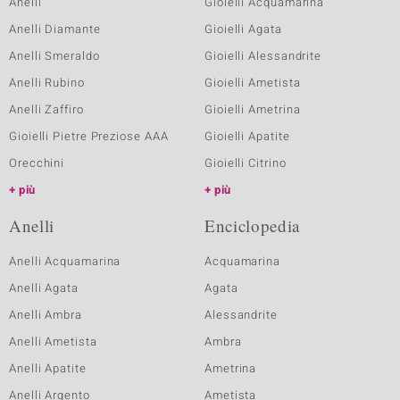
Anelli
Gioielli Acquamarina
Anelli Diamante
Gioielli Agata
Anelli Smeraldo
Gioielli Alessandrite
Anelli Rubino
Gioielli Ametista
Anelli Zaffiro
Gioielli Ametrina
Gioielli Pietre Preziose AAA
Gioielli Apatite
Orecchini
Gioielli Citrino
più
più
Anelli
Enciclopedia
Anelli Acquamarina
Acquamarina
Anelli Agata
Agata
Anelli Ambra
Alessandrite
Anelli Ametista
Ambra
Anelli Apatite
Ametrina
Anelli Argento
Ametista