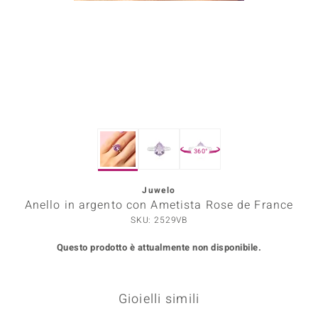
Prince Designs
o
Chic
LINSELL SELECTION
360°
n Vogue
Juwelo
 Show
Anello in argento con Ametista Rose de France
o Paraíso
SKU: 2529VB
Questo prodotto è attualmente non disponibile.
Essential
me del Boss
Gioielli simili
 Diamonds