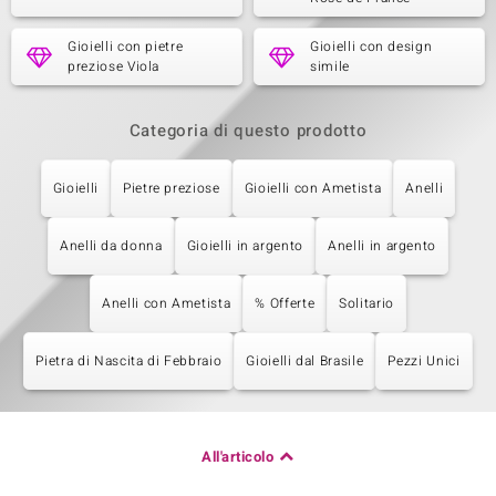
Gioielli con pietre
Gioielli con design
preziose Viola
simile
Categoria di questo prodotto
Gioielli
Pietre preziose
Gioielli con Ametista
Anelli
Anelli da donna
Gioielli in argento
Anelli in argento
Anelli con Ametista
% Offerte
Solitario
Pietra di Nascita di Febbraio
Gioielli dal Brasile
Pezzi Unici
All'articolo