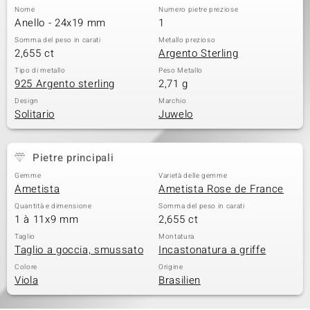
Nome
Numero pietre preziose
 nell’Arte
Anello - 24x19 mm
1
Somma del peso in carati
Metallo prezioso
 MINERALE
2,655 ct
Argento Sterling
Tipo di metallo
Peso Metallo
925 Argento sterling
2,71 g
Design
Marchio
Solitario
Juwelo
Pietre principali
Gemme
Varietà delle gemme
Ametista
Ametista Rose de France
Quantità e dimensione
Somma del peso in carati
1 à 11x9 mm
2,655 ct
Taglio
Montatura
Taglio a goccia, smussato
Incastonatura a griffe
Colore
Origine
Viola
Brasilien