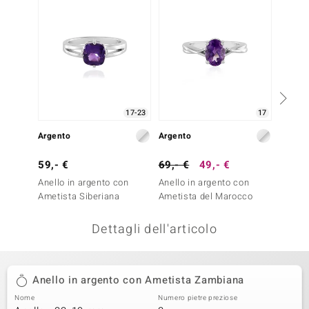
remonti
uca
uwelo
NO Collection
17-23
17
nts by de Melo
Argento
Argento
Argent
va
59,- €
69,- €
49,- €
49,- 
Anello in argento con
Anello in argento con
Anello
otenier
Ametista Siberiana
Ametista del Marocco
Ametis
Dettagli dell'articolo
Anello in argento con Ametista Zambiana
Nome
Numero pietre preziose
 Classics