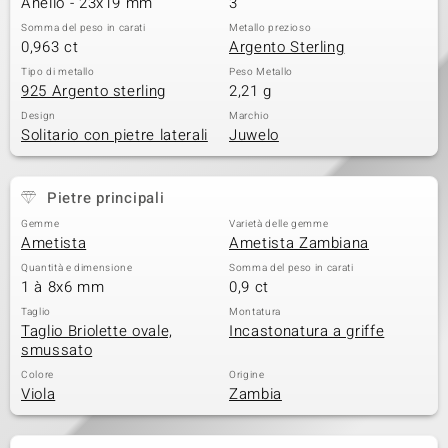
Anello - 23x19 mm
3
 nell’Arte
Somma del peso in carati
Metallo prezioso
0,963 ct
Argento Sterling
 MINERALE
Tipo di metallo
Peso Metallo
925 Argento sterling
2,21 g
Design
Marchio
Solitario con pietre laterali
Juwelo
Pietre principali
Gemme
Varietà delle gemme
Ametista
Ametista Zambiana
Quantità e dimensione
Somma del peso in carati
1 à 8x6 mm
0,9 ct
Taglio
Montatura
Taglio Briolette ovale,
Incastonatura a griffe
smussato
Colore
Origine
Viola
Zambia