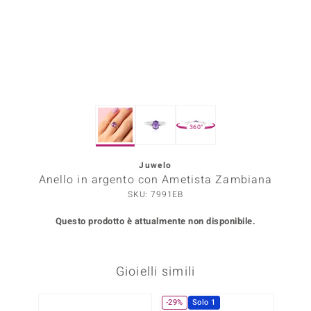
Prince Designs
o
Chic
360°
LINSELL SELECTION
n Vogue
Juwelo
Anello in argento con Ametista Zambiana
 Show
SKU: 7991EB
o Paraíso
Questo prodotto è attualmente non disponibile.
Essential
Gioielli simili
me del Boss
 Diamonds
-29%
Solo 1
Solo 1