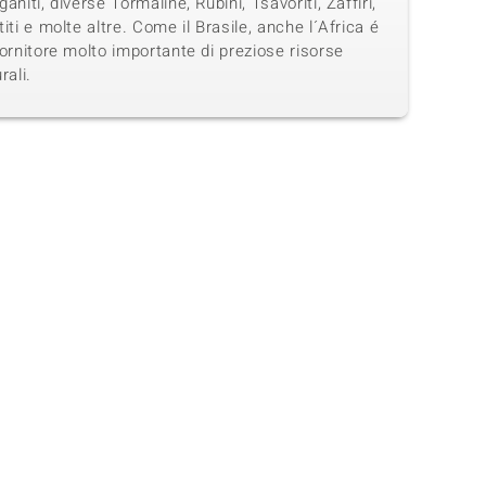
aniti, diverse Tormaline, Rubini, Tsavoriti, Zaffiri,
iti e molte altre. Come il Brasile, anche l´Africa é
ornitore molto importante di preziose risorse
rali.