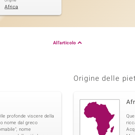
Origine
Africa
All'articolo
Origine delle pie
Af
lle profonde viscere della
Que
suo nome dal greco
ricc
domabile", nome
Acq