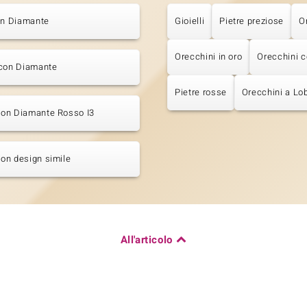
on Diamante
Gioielli
Pietre preziose
O
Orecchini in oro
Orecchini 
 con Diamante
Pietre rosse
Orecchini a Lo
 con Diamante Rosso I3
 con design simile
All'articolo