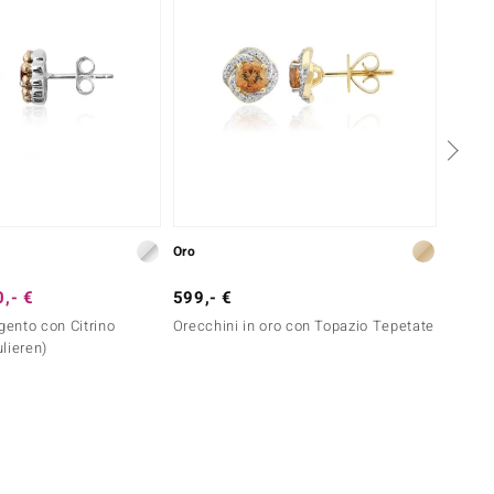
Oro
Argent
,- €
599,- €
49,- 
gento con Citrino
Orecchini in oro con Topazio Tepetate
Orecch
lieren)
Mozam