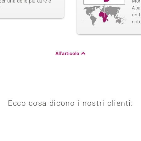
er una delle piú dure e
Morg
!
Apat
un f
natu
All'articolo
Ecco cosa dicono i nostri clienti: