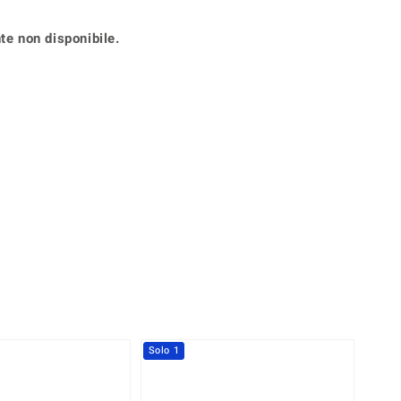
Anelli in Misura 29
de
Fluorite
Creation
te non disponibile.
Novità
zzuli
Onice
Gioielli in più varianti
Rodolite
se
Tormalina
Solo 1