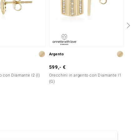
Argento
Oro
599,- €
1.999
o con Diamante I2 (I)
Orecchini in argento con Diamante I1
Orecch
(G)