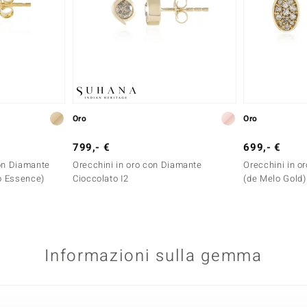
Oro
Oro
799,- €
699,- €
con Diamante
Orecchini in oro con Diamante
Orecchini in or
o Essence)
Cioccolato I2
(de Melo Gold)
Informazioni sulla gemma