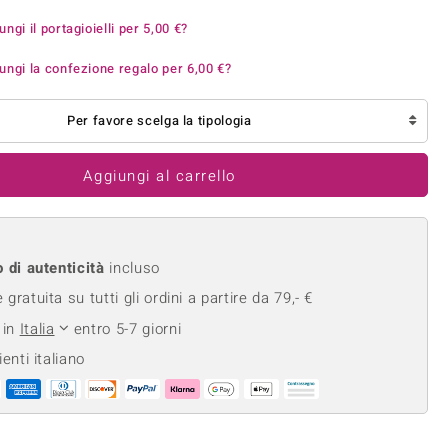
Anelli in Misura 26
onio
Crisoprasio
ungi il portagioielli per
5,00 €
?
Anelli in Misura 29
de
Fluorite
ungi la confezione regalo per
6,00 €
?
Creation
Novità
zzuli
Onice
Gioielli in più varianti
Rodolite
Per favore scelga la tipologia
se
Tormalina
Aggiungi al carrello
o di autenticità
incluso
gratuita su tutti gli ordini a partire da 79,- €
 in
Italia
entro 5-7 giorni
ienti italiano