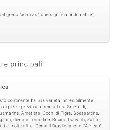
dal greco "adamas", che significa "indomabile",
tre principali
rica
sto continente ha una varietá incredibilmente
a di pietre preziose come ad es. Smeraldi,
uamarine, Ametiste, Occhi di Tigre, Spessartine,
aniti, diverse Tormaline, Rubini, Tsavoriti, Zaffiri,
iti e molte altre. Come il Brasile, anche l´Africa é