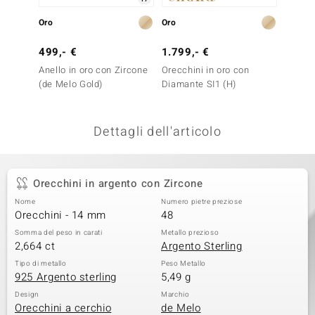
remonti
Oro
Oro
Oro
uca
499,- €
1.799,- €
2.299
Anello in oro con Zircone
Orecchini in oro con
Orecch
uwelo
(de Melo Gold)
Diamante SI1 (H)
Diaman
NO Collection
Dettagli dell'articolo
nts by de Melo
va
Orecchini in argento con Zircone
otenier
Nome
Numero pietre preziose
Orecchini - 14 mm
48
Somma del peso in carati
Metallo prezioso
2,664 ct
Argento Sterling
Tipo di metallo
Peso Metallo
925 Argento sterling
5,49 g
Design
Marchio
 Classics
Orecchini a cerchio
de Melo