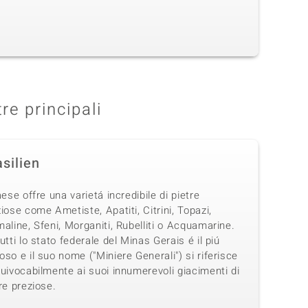
tre principali
silien
aese offre una varietá incredibile di pietre
iose come Ametiste, Apatiti, Citrini, Topazi,
aline, Sfeni, Morganiti, Rubelliti o Acquamarine.
utti lo stato federale del Minas Gerais é il piú
so e il suo nome ("Miniere Generali") si riferisce
uivocabilmente ai suoi innumerevoli giacimenti di
re preziose.