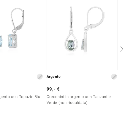
Argento
Argent
99,- €
149,-
rgento con Topazio Blu
Orecchini in argento con Tanzanite
Orecch
Verde (non riscaldata)
Londr