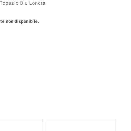
 Topazio Blu Londra
Anelli in Misura 26
onio
Crisoprasio
Anelli in Misura 29
de
Fluorite
Creation
te non disponibile.
Novità
zzuli
Onice
Gioielli in più varianti
Rodolite
se
Tormalina
360° interattivo
l puntatore del mouse nella posizione desiderata
Solo 