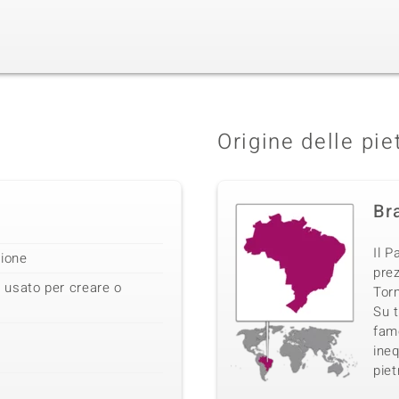
Origine delle pie
Bra
Il P
zione
prez
 usato per creare o
Torm
Su t
famo
ineq
piet