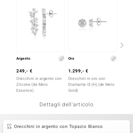
remonti
uca
uwelo
NO Collection
nts by de Melo
Argento
Oro
Argent
va
249,- €
1.299,- €
99,- 
Orecchini in argento con
Orecchini in oro con
Orecch
otenier
Zircone (de Melo
Diamante I3 (H) (de Melo
Topazi
Essence)
Gold)
Dettagli dell'articolo
Orecchini in argento con Topazio Bianco
 Classics