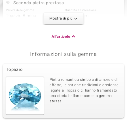
Seconda pietra preziosa
Varietà delle gemme
Quantità e dimensione
Topazio Bianco
2 à 6x3 mm
Mostra di più
Somma del peso in carati
Taglio
0,54 ct
Taglio Marquise
Montatura
Origine
All'articolo
Incastonatura a griffe
Nigeria
Informazioni sulla gemma
Terza pietra preziosa
Varietà delle gemme
Quantità e dimensione
Topazio
Topazio Bianco
2 à 5x2,5 mm
Somma del peso in carati
Taglio
Pietra romantica simbolo di amore e di
0,309 ct
Taglio Marquise
affetto, le antiche tradizioni e credenze
legate al Topazio ci hanno tramandato
Montatura
Origine
Incastonatura a griffe
una storia brillante come la gemma
Nigeria
stessa.