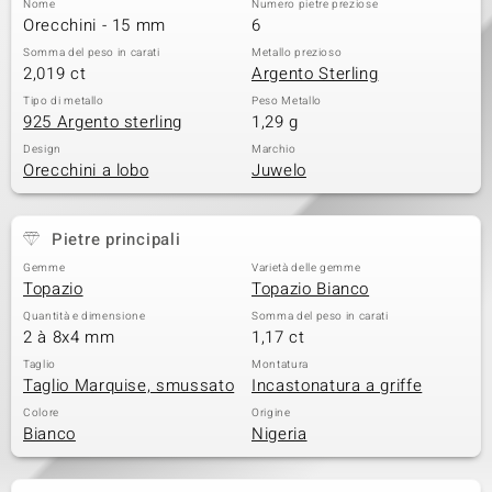
Nome
Numero pietre preziose
Orecchini - 15 mm
6
 nell’Arte
Somma del peso in carati
Metallo prezioso
2,019 ct
Argento Sterling
 MINERALE
Tipo di metallo
Peso Metallo
925 Argento sterling
1,29 g
Design
Marchio
Orecchini a lobo
Juwelo
Pietre principali
Gemme
Varietà delle gemme
Topazio
Topazio Bianco
Quantità e dimensione
Somma del peso in carati
2 à 8x4 mm
1,17 ct
Taglio
Montatura
Taglio Marquise, smussato
Incastonatura a griffe
Colore
Origine
Bianco
Nigeria