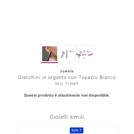
Prince Designs
o
Chic
360°
LINSELL SELECTION
n Vogue
Juwelo
Orecchini in argento con Topazio Bianco
 Show
SKU: 7196EF
o Paraíso
Questo prodotto è attualmente non disponibile.
Essential
Gioielli simili
me del Boss
 Diamonds
Solo 1