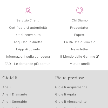
Servizio Clienti
Chi Siamo
Certificato di autenticità
Presentatori
Kit di benvenuto
Esperti
Acquisto in diretta
La Rivista di Juwelo
L'App di Juwelo
Newsletter
Informazioni sulla consegna
Il Mondo delle Gemme
FAQ - Le domande più comuni
Misure anelli
Gioielli
Pietre preziose
Anelli
Gioielli Acquamarina
Anelli Diamante
Gioielli Agata
Anelli Smeraldo
Gioielli Alessandrite