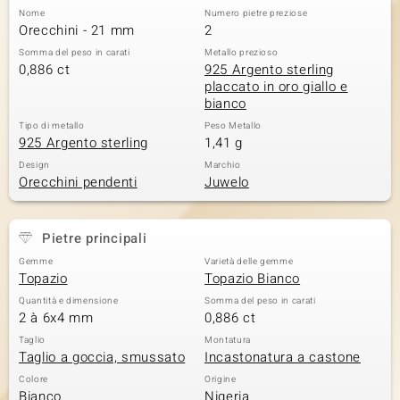
Nome
Numero pietre preziose
 nell’Arte
Orecchini - 21 mm
2
Somma del peso in carati
Metallo prezioso
 MINERALE
0,886 ct
925 Argento sterling
placcato in oro giallo e
bianco
Tipo di metallo
Peso Metallo
925 Argento sterling
1,41 g
Design
Marchio
Orecchini pendenti
Juwelo
Pietre principali
Gemme
Varietà delle gemme
Topazio
Topazio Bianco
Quantità e dimensione
Somma del peso in carati
2 à 6x4 mm
0,886 ct
Taglio
Montatura
Taglio a goccia, smussato
Incastonatura a castone
Colore
Origine
Bianco
Nigeria