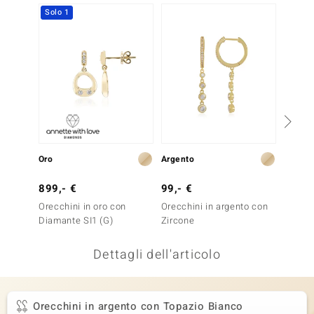
Solo 1
Solo 1
remonti
uca
uwelo
NO Collection
nts by de Melo
Oro
Argento
Oro
va
899,- €
99,- €
999,-
otenier
Orecchini in oro con
Orecchini in argento con
Orecch
Diamante SI1 (G)
Zircone
Diaman
Dettagli dell'articolo
Orecchini in argento con Topazio Bianco
 Classics