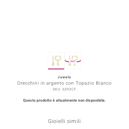
Prince Designs
o
Chic
LINSELL SELECTION
360°
n Vogue
Juwelo
 Show
Orecchini in argento con Topazio Bianco
o Paraíso
SKU: 6393CF
Questo prodotto è attualmente non disponibile.
Essential
me del Boss
Gioielli simili
 Diamonds