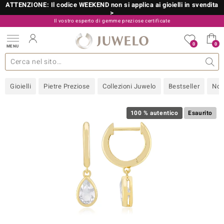
ATTENZIONE: Il codice WEEKEND non si applica ai gioielli in svendita
>
Il vostro esperto di gemme preziose certificate
800 986 787
0
0
MENU
 collezioni
 gioielli
tre più importanti
 preziose
Acquistare in diretta
Design
Informazioni generali
Pietre preziose per colore
Metallo prezioso
Approfondimenti
Juwelo
Misure anelli
Pietre preziose
Consigli
old
Gioielli
Pietre Preziose
Collezioni Juwelo
Bestseller
Nov
NI
 with Love
100 % autentico
Esaurito
Nature
rong
 Boutique
ana