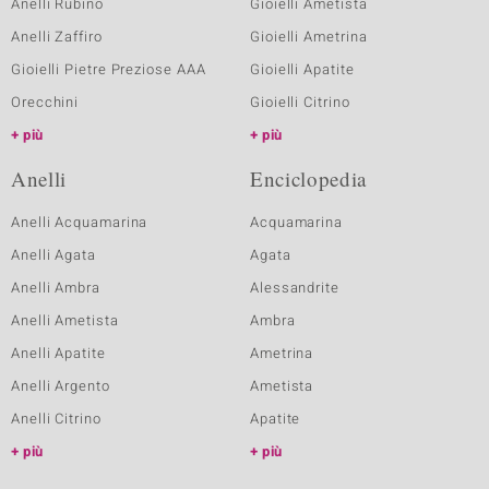
Anelli Rubino
Gioielli Ametista
Anelli Zaffiro
Gioielli Ametrina
Gioielli Pietre Preziose AAA
Gioielli Apatite
Orecchini
Gioielli Citrino
più
più
Anelli
Enciclopedia
Anelli Acquamarina
Acquamarina
Anelli Agata
Agata
Anelli Ambra
Alessandrite
Anelli Ametista
Ambra
Anelli Apatite
Ametrina
Anelli Argento
Ametista
Anelli Citrino
Apatite
più
più