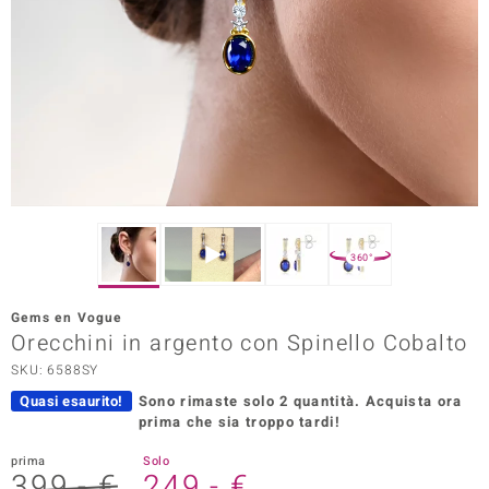
Prince Designs
o
Chic
LINSELL SELECTION
n Vogue
360°
 Show
Gems en Vogue
Orecchini in argento con Spinello Cobalto
o Paraíso
SKU: 6588SY
Essential
Quasi esaurito!
Sono rimaste solo 2 quantità.
Acquista ora
prima che sia troppo tardi!
me del Boss
prima
Solo
 Diamonds
399,- €
249,- €