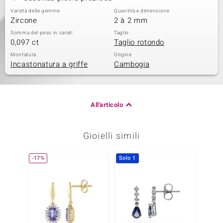
Varietà delle gemme
Quantità e dimensione
Zircone
2 à 2 mm
Somma del peso in carati
Taglio
0,097 ct
Taglio rotondo
Montatura
Origine
Incastonatura a griffe
Cambogia
All'articolo
Gioielli simili
-17%
Solo 1