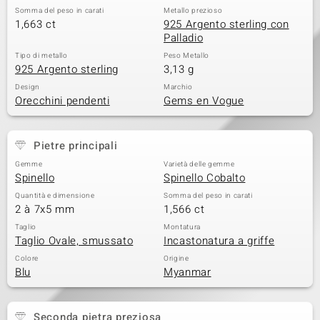
Somma del peso in carati
Metallo prezioso
1,663 ct
925 Argento sterling con
Palladio
Tipo di metallo
Peso Metallo
925 Argento sterling
3,13 g
Design
Marchio
Orecchini pendenti
Gems en Vogue
Pietre principali
Gemme
Varietà delle gemme
Spinello
Spinello Cobalto
Quantità e dimensione
Somma del peso in carati
2 à 7x5 mm
1,566 ct
Taglio
Montatura
Taglio Ovale, smussato
Incastonatura a griffe
Colore
Origine
Blu
Myanmar
Seconda pietra preziosa