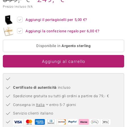
Prezzo incluso IVA
remonti
uca
Aggiungi il portagioielli per
5,00 €
?
uwelo
Aggiungi la confezione regalo per
6,00 €
?
NO Collection
Disponibile in
Argento sterling
nts by de Melo
Aggiungi al carrello
va
otenier
Certificato di autenticità
incluso
Spedizione gratuita su tutti gli ordini a partire da 79,- €
Consegna in
Italia
entro 5-7 giorni
Servizio clienti italiano
 Classics