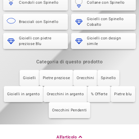
Ciondoli con Spinello
Collane con Spinello
Gioielli con Spinello
Bracciali con Spinello
Cobalto
Gioielli con pietre
Gioielli con design
preziose Blu
simile
Categoria di questo prodotto
Gioielli
Pietre preziose
Orecchini
Spinello
Gioielli in argento
Orecchini in argento
% Offerte
Pietre blu
Orecchini Pendenti
All'articolo