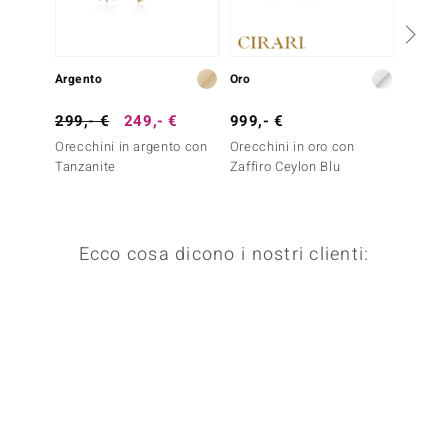
Argento
Oro
Argent
299,- €
249,- €
999,- €
499,-
Orecchini in argento con
Orecchini in oro con
Orecch
Tanzanite
Zaffiro Ceylon Blu
Cianite
Ecco cosa dicono i nostri clienti: