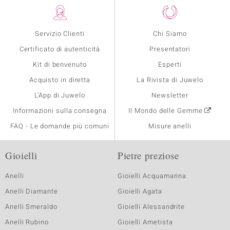
Servizio Clienti
Chi Siamo
Certificato di autenticità
Presentatori
Kit di benvenuto
Esperti
Acquisto in diretta
La Rivista di Juwelo
L'App di Juwelo
Newsletter
Informazioni sulla consegna
Il Mondo delle Gemme
FAQ - Le domande più comuni
Misure anelli
Gioielli
Pietre preziose
Anelli
Gioielli Acquamarina
Anelli Diamante
Gioielli Agata
Anelli Smeraldo
Gioielli Alessandrite
Anelli Rubino
Gioielli Ametista