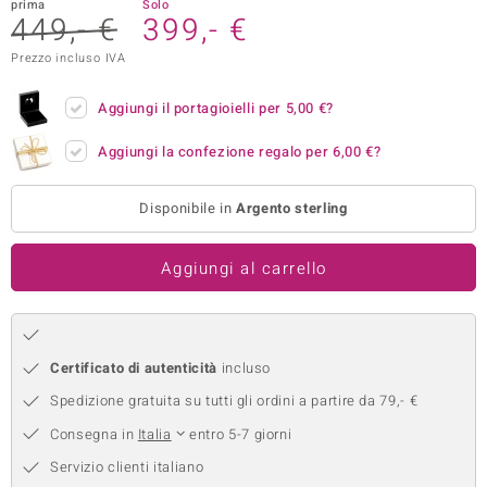
prima
Solo
449,- €
399,- €
remonti
Prezzo incluso IVA
uca
Aggiungi il portagioielli per
5,00 €
?
uwelo
Aggiungi la confezione regalo per
6,00 €
?
NO Collection
nts by de Melo
Disponibile in
Argento sterling
va
Aggiungi al carrello
otenier
Certificato di autenticità
incluso
Spedizione gratuita su tutti gli ordini a partire da 79,- €
Consegna in
Italia
entro 5-7 giorni
Servizio clienti italiano
 Classics