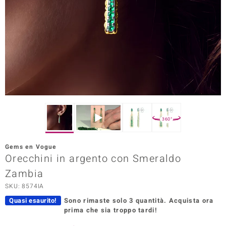
Prince Designs
o
Chic
LINSELL SELECTION
n Vogue
360°
 Show
Gems en Vogue
Orecchini in argento con Smeraldo
o Paraíso
Zambia
Essential
SKU: 8574IA
me del Boss
Quasi esaurito!
Sono rimaste solo 3 quantità.
Acquista ora
prima che sia troppo tardi!
 Diamonds