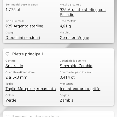
Somma del peso in carati
Metallo prezioso
1,775 ct
925 Argento sterling con
Palladio
Tipo di metallo
Peso Metallo
925 Argento sterling
4,61 g
Design
Marchio
Orecchini pendenti
Gems en Vogue
Pietre principali
Gemme
Varietà delle gemme
Smeraldo
Smeraldo Zambia
Quantità e dimensione
Somma del peso in carati
2 à 6x3 mm
0,414 ct
Taglio
Montatura
Taglio Marquise, smussato
Incastonatura a griffe
Colore
Origine
Verde
Zambia
Seconda pietra preziosa