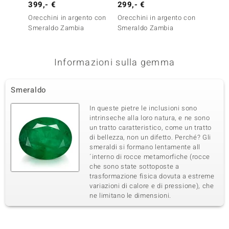
399,- €
299,- €
349,-
Somma del peso in carati
Taglio
0,389 ct
Taglio rotondo
Orecchini in argento con
Orecchini in argento con
Orecch
Smeraldo Zambia
Smeraldo Zambia
Smera
Montatura
Origine
Incastonatura a griffe
Zambia
Informazioni sulla gemma
Smeraldo
In queste pietre le inclusioni sono
intrinseche alla loro natura, e ne sono
un tratto caratteristico, come un tratto
di bellezza, non un difetto. Perché? Gli
smeraldi si formano lentamente all
´interno di rocce metamorfiche (rocce
che sono state sottoposte a
trasformazione fisica dovuta a estreme
variazioni di calore e di pressione), che
ne limitano le dimensioni.