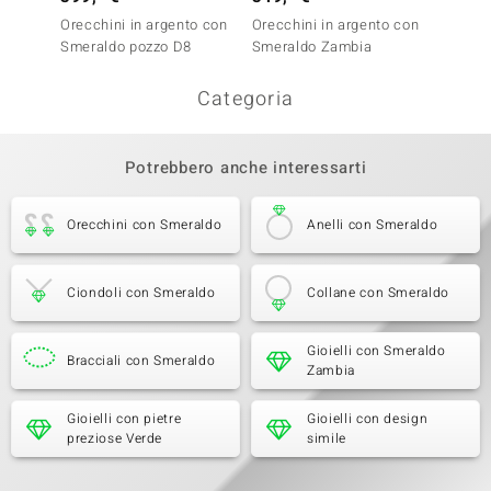
Orecchini in argento con
Orecchini in argento con
Orecch
Smeraldo pozzo D8
Smeraldo Zambia
Smera
Categoria
Potrebbero anche interessarti
Orecchini con Smeraldo
Anelli con Smeraldo
Ciondoli con Smeraldo
Collane con Smeraldo
Gioielli con Smeraldo
Bracciali con Smeraldo
Zambia
Gioielli con pietre
Gioielli con design
preziose Verde
simile