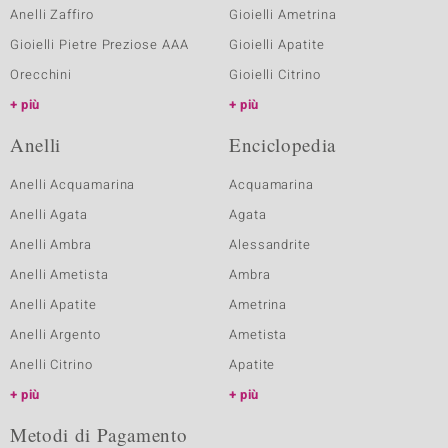
Anelli Zaffiro
Gioielli Ametrina
Gioielli Pietre Preziose AAA
Gioielli Apatite
Orecchini
Gioielli Citrino
più
più
Anelli
Enciclopedia
Anelli Acquamarina
Acquamarina
Anelli Agata
Agata
Anelli Ambra
Alessandrite
Anelli Ametista
Ambra
Anelli Apatite
Ametrina
Anelli Argento
Ametista
Anelli Citrino
Apatite
più
più
Metodi di Pagamento