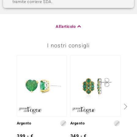
tramite corriere SDA.
All'articolo
I nostri consigli
Solo 1
Argento
Argento
Argent
399,- €
349,- €
399,-