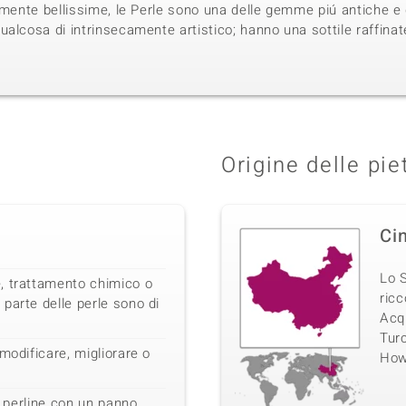
iamente bellissime, le Perle sono una delle gemme piú antiche e
alcosa di intrinsecamente artistico; hanno una sottile raffinat
Origine delle pie
Ci
Lo S
, trattamento chimico o
ricc
parte delle perle sono di
Acqu
Turc
modificare, migliorare o
Howl
le perline con un panno