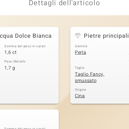
Dettagli dell'articolo
Acqua Dolce Bianca
Pietre principali
Somma del peso in carati
Gemme
1,6 ct
Perla
Peso Metallo
1,7 g
Taglio
Taglio Fancy,
smussato
Origine
Cina
Somma del peso in carati