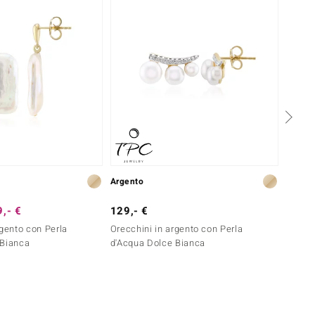
Argento
Argent
,- €
129,- €
69,- 
rgento con Perla
Orecchini in argento con Perla
Orecch
 Bianca
d'Acqua Dolce Bianca
Bianc