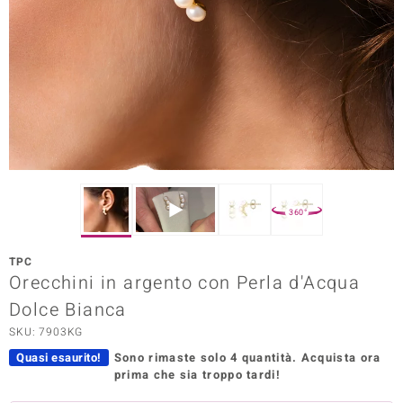
Prince Designs
o
Chic
LINSELL SELECTION
n Vogue
360°
 Show
TPC
Orecchini in argento con Perla d'Acqua
o Paraíso
Dolce Bianca
Essential
SKU: 7903KG
me del Boss
Quasi esaurito!
Sono rimaste solo 4 quantità.
Acquista ora
prima che sia troppo tardi!
 Diamonds