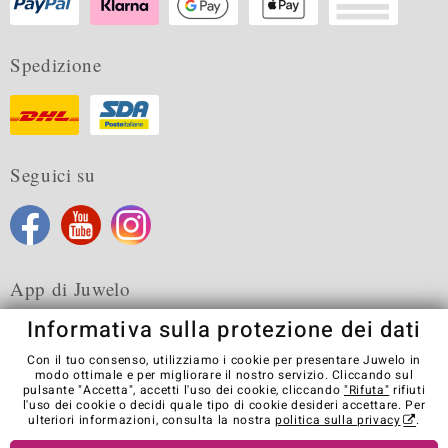
Spedizione
Seguici su
App di Juwelo
Informativa sulla protezione dei dati
Con il tuo consenso, utilizziamo i cookie per presentare Juwelo in
modo ottimale e per migliorare il nostro servizio. Cliccando sul
pulsante "Accetta", accetti l'uso dei cookie, cliccando
"Rifuta"
rifiuti
Condizioni generali di vendita
Informativa Privacy
Cookies
l'uso dei cookie o decidi quale tipo di cookie desideri accettare. Per
Note legali
Contatti
Recedere dal contratto
ulteriori informazioni, consulta la nostra
politica sulla privacy
.