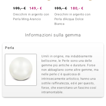
199,- €
149,- €
199,- €
180,- €
129,-
Orecchini in argento con
Orecchini in argento con
Orecch
Perla Ming Arancio
Perla d'Acqua Dolce
Perla 
Bianca
Bianca
Informazioni sulla gemma
Perla
Umili in origine, ma indubbiamente
bellissime, le Perle sono una delle
gemme piú antiche e durature. Forse
non abbagliano come altre gemme, ma
nelle perle c´é qualcosa di
intrinsecamente artistico; hanno una
sottile raffinatezza, ed é per questo,
forse, che esercitano un fascino cosí
intramontabile.