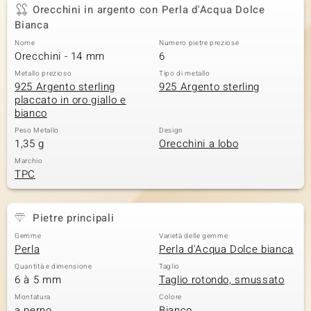
Orecchini in argento con Perla d'Acqua Dolce
Bianca
Nome
Numero pietre preziose
Orecchini - 14 mm
6
Metallo prezioso
Tipo di metallo
925 Argento sterling
925 Argento sterling
placcato in oro giallo e
bianco
Peso Metallo
Design
1,35 g
Orecchini a lobo
Marchio
TPC
Pietre principali
Gemme
Varietà delle gemme
Perla
Perla d'Acqua Dolce bianca
Quantità e dimensione
Taglio
6 à 5 mm
Taglio rotondo, smussato
Montatura
Colore
a perno
Bianco