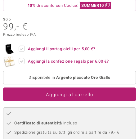
10%
di sconto con Codice:
SUMMER10
remonti
Solo
uca
99,- €
uwelo
Prezzo incluso IVA
NO Collection
Aggiungi il portagioielli per
5,00 €
?
nts by de Melo
Aggiungi la confezione regalo per
6,00 €
?
va
Disponibile in
Argento placcato Oro Giallo
otenier
Aggiungi al carrello
Certificato di autenticità
incluso
Spedizione gratuita su tutti gli ordini a partire da 79,- €
 Classics