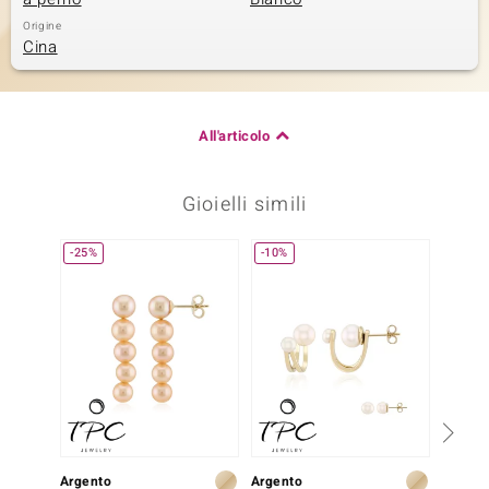
Origine
Cina
All'articolo
Gioielli simili
-25%
-10%
Solo 1
Argento
Argento
Argent