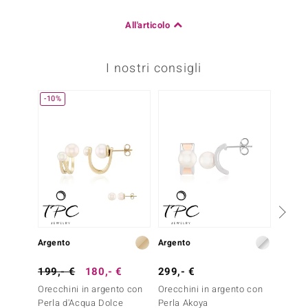
All'articolo
I nostri consigli
-10%
Solo 1
Argento
Argento
Argent
199,- €
180,- €
299,- €
129,-
Orecchini in argento con
Orecchini in argento con
Orecch
Perla d'Acqua Dolce
Perla Akoya
Perla 