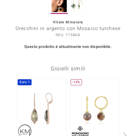
Prince Designs
Vitale Minerale
Orecchini in argento con Mosaico turchese
o
SKU: 7158GA
Chic
Questo prodotto è attualmente non disponibile.
LINSELL SELECTION
Gioielli simili
n Vogue
 Show
Solo 1
-13%
NUOV
o Paraíso
Essential
me del Boss
 Diamonds