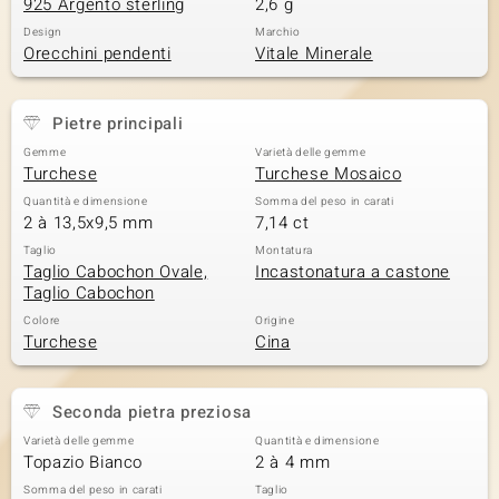
925 Argento sterling
2,6 g
 nell’Arte
Design
Marchio
Orecchini pendenti
Vitale Minerale
 MINERALE
Pietre principali
Gemme
Varietà delle gemme
Turchese
Turchese Mosaico
Quantità e dimensione
Somma del peso in carati
2 à 13,5x9,5 mm
7,14 ct
Taglio
Montatura
Taglio Cabochon Ovale,
Incastonatura a castone
Taglio Cabochon
Colore
Origine
Turchese
Cina
Seconda pietra preziosa
Varietà delle gemme
Quantità e dimensione
Topazio Bianco
2 à 4 mm
Somma del peso in carati
Taglio