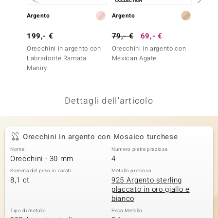
remonti
Argento
Argento
Argent
uca
199,- €
79,- €
69,- €
99,- 
Orecchini in argento con
Orecchini in argento con
Orecch
uwelo
Labradorite Ramata
Mexican Agate
Agata 
Maniry
NO Collection
nts by de Melo
Dettagli dell'articolo
va
otenier
Orecchini in argento con Mosaico turchese
Nome
Numero pietre preziose
Orecchini - 30 mm
4
Somma del peso in carati
Metallo prezioso
8,1 ct
925 Argento sterling
placcato in oro giallo e
bianco
Tipo di metallo
Peso Metallo
 Classics