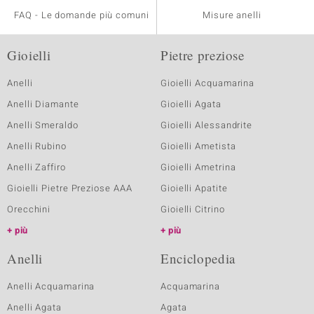
FAQ - Le domande più comuni
Misure anelli
Gioielli
Pietre preziose
Anelli
Gioielli Acquamarina
Anelli Diamante
Gioielli Agata
Anelli Smeraldo
Gioielli Alessandrite
Anelli Rubino
Gioielli Ametista
Anelli Zaffiro
Gioielli Ametrina
Gioielli Pietre Preziose AAA
Gioielli Apatite
Orecchini
Gioielli Citrino
più
più
Anelli
Enciclopedia
Anelli Acquamarina
Acquamarina
Anelli Agata
Agata