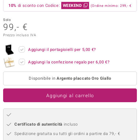
10%
di sconto con Codice:
WEEKEND
(Ordine minimo: 299,- €
remonti
Solo
uca
99,- €
uwelo
Prezzo incluso IVA
NO Collection
Aggiungi il portagioielli per
5,00 €
?
nts by de Melo
Aggiungi la confezione regalo per
6,00 €
?
va
Disponibile in
Argento placcato Oro Giallo
otenier
Aggiungi al carrello
Certificato di autenticità
incluso
Spedizione gratuita su tutti gli ordini a partire da 79,- €
 Classics