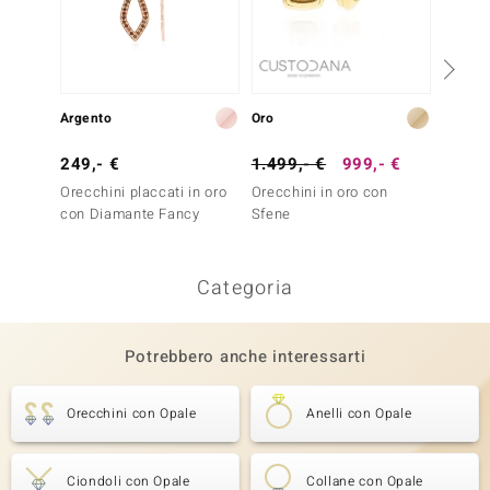
Argento
Oro
Argent
249,- €
1.499,- €
999,- €
79,- 
Orecchini placcati in oro
Orecchini in oro con
Ciondo
con Diamante Fancy
Sfene
Legno 
Pietrif
Categoria
Potrebbero anche interessarti
Orecchini con Opale
Anelli con Opale
Ciondoli con Opale
Collane con Opale