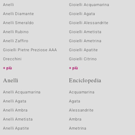
Anelli
Gioielli Acquamarina
Anelli Diamante
Gioielli Agata
Anelli Smeraldo
Gioielli Alessandrite
Anelli Rubino
Gioielli Ametista
Anelli Zaffiro
Gioielli Ametrina
Gioielli Pietre Preziose AAA
Gioielli Apatite
Orecchini
Gioielli Citrino
più
più
Anelli
Enciclopedia
Anelli Acquamarina
Acquamarina
Anelli Agata
Agata
Anelli Ambra
Alessandrite
Anelli Ametista
Ambra
Anelli Apatite
Ametrina