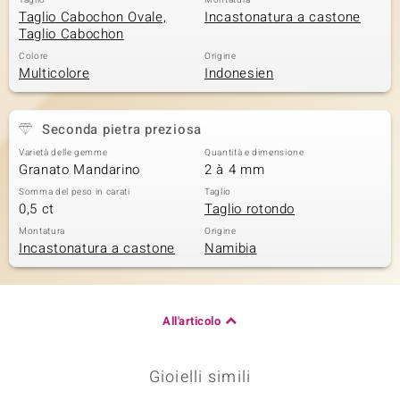
Taglio
Montatura
Taglio Cabochon Ovale,
Incastonatura a castone
Taglio Cabochon
Colore
Origine
Multicolore
Indonesien
Seconda pietra preziosa
Varietà delle gemme
Quantità e dimensione
Granato Mandarino
2 à 4 mm
Somma del peso in carati
Taglio
0,5 ct
Taglio rotondo
Montatura
Origine
Incastonatura a castone
Namibia
All'articolo
Gioielli simili