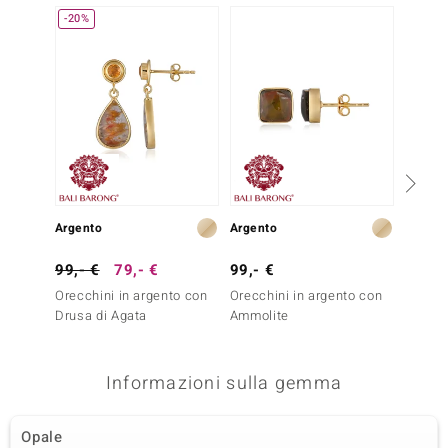
-20%
-13%
Argento
Argento
Argent
99,- €
79,- €
99,- €
79,- 
Orecchini in argento con
Orecchini in argento con
Orecch
Drusa di Agata
Ammolite
Lapisla
Informazioni sulla gemma
Opale