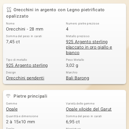
Orecchini in argento con Legno pietrificato
opalizzato
Nome
Numero pietre preziose
Orecchini - 28 mm
4
Somma del peso in carati
Metallo prezioso
7,45 ct
925 Argento sterling
placcato in oro giallo e
bianco
Tipo di metallo
Peso Metallo
925 Argento sterling
3,02 g
Design
Marchio
Orecchini pendenti
Bali Barong
Pietre principali
Gemme
Varietà delle gemme
Opale
Opale xiloide del Garut
Quantità e dimensione
Somma del peso in carati
2 à 15x10 mm
6,95 ct