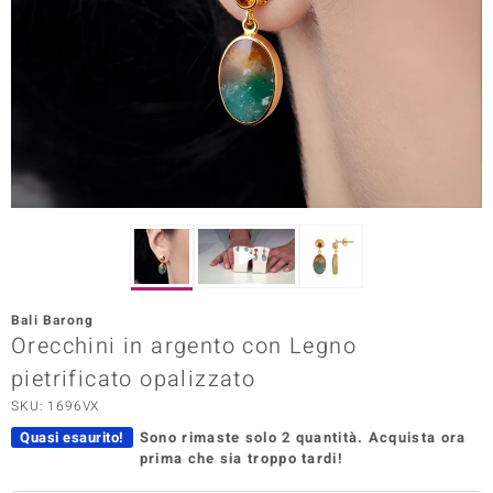
Prince Designs
o
Chic
LINSELL SELECTION
n Vogue
 Show
Bali Barong
Orecchini in argento con Legno
o Paraíso
pietrificato opalizzato
Essential
SKU: 1696VX
me del Boss
Quasi esaurito!
Sono rimaste solo 2 quantità.
Acquista ora
prima che sia troppo tardi!
 Diamonds