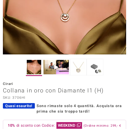
Prince Designs
o
Chic
LINSELL SELECTION
n Vogue
 Show
Cirari
Collana in oro con Diamante I1 (H)
o Paraíso
SKU: 3706HI
Essential
Quasi esaurito!
Sono rimaste solo 4 quantità.
Acquista ora
prima che sia troppo tardi!
me del Boss
 Diamonds
10%
di sconto con Codice:
WEEKEND
(Ordine minimo: 299,- €