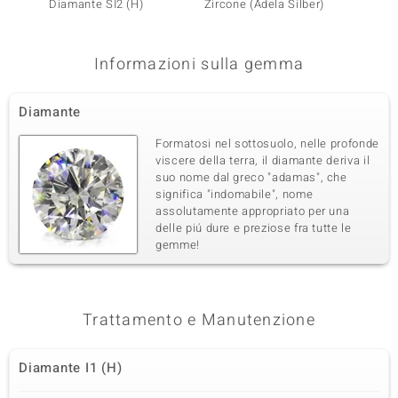
Diamante SI2 (H)
Zircone (Adela Silber)
Diaman
Informazioni sulla gemma
Diamante
Formatosi nel sottosuolo, nelle profonde
viscere della terra, il diamante deriva il
suo nome dal greco "adamas", che
significa "indomabile", nome
assolutamente appropriato per una
delle piú dure e preziose fra tutte le
gemme!
Trattamento e Manutenzione
Diamante I1 (H)