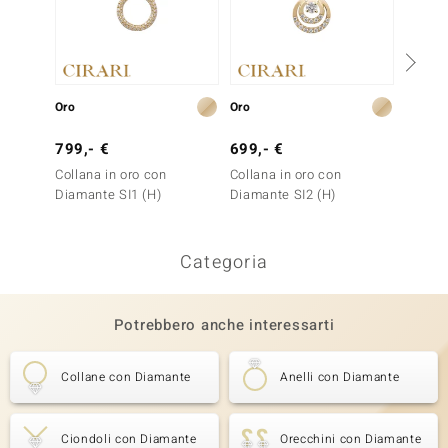
Oro
Oro
Oro
799,- €
699,- €
999,-
Collana in oro con
Collana in oro con
Collana
Diamante SI1 (H)
Diamante SI2 (H)
Diaman
Categoria
Potrebbero anche interessarti
Collane con Diamante
Anelli con Diamante
Ciondoli con Diamante
Orecchini con Diamante