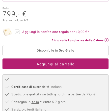
remonti
Solo
799,- €
uca
Prezzo incluso IVA
uwelo
Aggiungi la confezione regalo per
10,00 €
?
NO Collection
Aiuto sulle Lunghezze delle Catene
nts by de Melo
Disponibile in
Oro Giallo
va
Aggiungi al carrello
otenier
Certificato di autenticità
incluso
Spedizione gratuita su tutti gli ordini a partire da 79,- €
Consegna in
Italia
entro 5-7 giorni
 Classics
Servizio clienti italiano