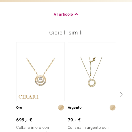
All'articolo
Gioielli simili
Oro
Argento
Oro
699,- €
79,- €
2.299
Collana in oro con
Collana in argento con
Collana