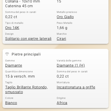
Collana - 10x10 mm
15
Catenina 45 cm
Somma del peso in carati
Metallo prezioso
0,22 ct
Oro Giallo
Tipo di metallo
Peso Metallo
Oro 14K
1,66 g
Design
Marchio
Solitario con pietre laterali
Cirari
Pietre principali
Gemme
Varietà delle gemme
Diamante
Diamante I1 (H)
Quantità e dimensione
Somma del peso in carati
15 à versch. mm
0,22 ct
Taglio
Montatura
Taglio Brillante Rotondo,
Incastonatura a griffe
smussato
Colore
Origine
Bianco
Africa