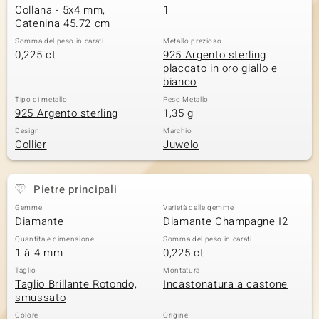
Collana - 5x4 mm,
1
Catenina 45.72 cm
Somma del peso in carati
Metallo prezioso
0,225 ct
925 Argento sterling
placcato in oro giallo e
bianco
Tipo di metallo
Peso Metallo
925 Argento sterling
1,35 g
Design
Marchio
Collier
Juwelo
Pietre principali
Gemme
Varietà delle gemme
Diamante
Diamante Champagne I2
Quantità e dimensione
Somma del peso in carati
1 à 4 mm
0,225 ct
Taglio
Montatura
Taglio Brillante Rotondo,
Incastonatura a castone
smussato
Colore
Origine