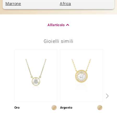
Marrone
Africa
All'articolo
Gioielli simili
-23%
Oro
Argento
Oro