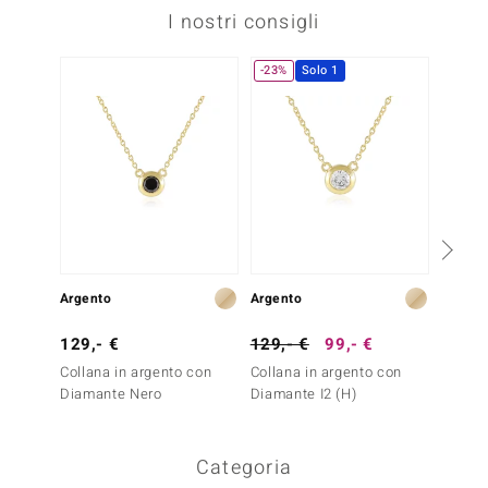
I nostri consigli
-23%
Solo 1
Argento
Argento
Oro
129,- €
129,- €
99,- €
399,-
Collana in argento con
Collana in argento con
Collana
Diamante Nero
Diamante I2 (H)
Diaman
Gold)
Categoria