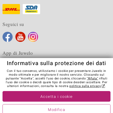
Seguici su
App di Juwelo
Informativa sulla protezione dei dati
Con il tuo consenso, utilizziamo i cookie per presentare Juwelo in
modo ottimale e per migliorare il nostro servizio. Cliccando sul
pulsante "Accetta", accetti l'uso dei cookie, cliccando
"Rifuta"
rifiuti
Condizioni generali di vendita
Informativa Privacy
Cookies
l'uso dei cookie o decidi quale tipo di cookie desideri accettare. Per
Note legali
Contatti
Recedere dal contratto
ulteriori informazioni, consulta la nostra
politica sulla privacy
.
Visit our stores in other countries:
Accetta i cookie
Modifica
© Juwelo Deutschland GmbH (societá controllata dalla Elumeo SE)