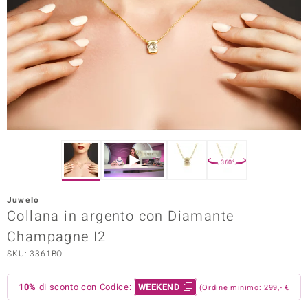
Prince Designs
o
Chic
LINSELL SELECTION
n Vogue
360°
 Show
Juwelo
Collana in argento con Diamante
o Paraíso
Champagne I2
Essential
SKU: 3361BO
me del Boss
10%
di sconto con Codice:
WEEKEND
(Ordine minimo: 299,- €
 Diamonds