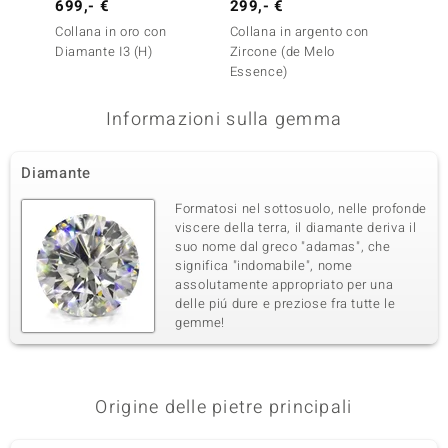
699,- €
299,- €
1.299
Collana in oro con
Collana in argento con
Collana
Diamante I3 (H)
Zircone (de Melo
Diaman
Essence)
Gold)
Informazioni sulla gemma
Diamante
Formatosi nel sottosuolo, nelle profonde
viscere della terra, il diamante deriva il
suo nome dal greco "adamas", che
significa "indomabile", nome
assolutamente appropriato per una
delle piú dure e preziose fra tutte le
gemme!
Origine delle pietre principali