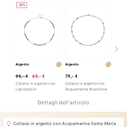
-30%
-13%
remonti
uca
uwelo
NO Collection
nts by de Melo
Argento
Argento
Argent
va
99,- €
69,- €
79,- €
149,-
otenier
Collana in argento con
Collana in argento con
Collan
Lapislazzuli
Acquamarina Brasiliana
Cianite
Dettagli dell'articolo
Collana in argento con Acquamarina Santa Maria
 Classics