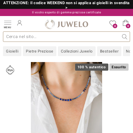
ATTENZIONE: Il codice WEEKEND non si applica ai gioielli in svendita
>
Il vostro esperto di gemme preziose certificate
800 986 787
0
0
MENU
 collezioni
 gioielli
tre più importanti
 preziose
Acquistare in diretta
Design
Informazioni generali
Pietre preziose per colore
Metallo prezioso
Approfondimenti
Juwelo
Misure anelli
Pietre preziose
Consigli
old
Gioielli
Pietre Preziose
Collezioni Juwelo
Bestseller
Nov
NI
 with Love
100 % autentico
Esaurito
Nature
rong
 Boutique
ana