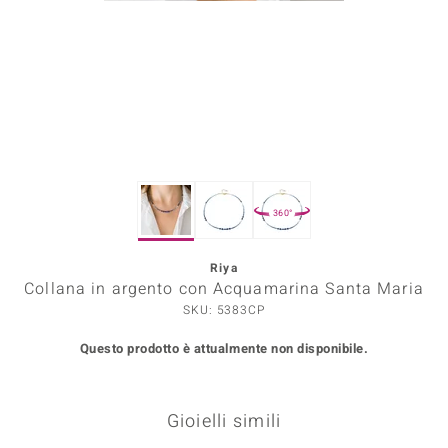
Prince Designs
o
Chic
LINSELL SELECTION
360°
n Vogue
Riya
 Show
Collana in argento con Acquamarina Santa Maria
o Paraíso
SKU: 5383CP
Questo prodotto è attualmente non disponibile.
Essential
me del Boss
Gioielli simili
 Diamonds