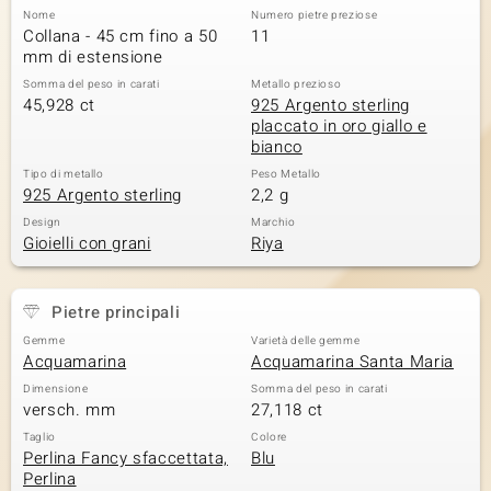
Nome
Numero pietre preziose
 nell’Arte
Collana - 45 cm fino a 50
11
mm di estensione
 MINERALE
Somma del peso in carati
Metallo prezioso
45,928 ct
925 Argento sterling
placcato in oro giallo e
bianco
Tipo di metallo
Peso Metallo
925 Argento sterling
2,2 g
Design
Marchio
Gioielli con grani
Riya
Pietre principali
Gemme
Varietà delle gemme
Acquamarina
Acquamarina Santa Maria
Dimensione
Somma del peso in carati
versch. mm
27,118 ct
Taglio
Colore
Perlina Fancy sfaccettata,
Blu
Perlina