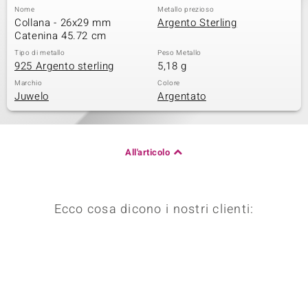
Nome
Metallo prezioso
 nell’Arte
Collana - 26x29 mm
Argento Sterling
Catenina 45.72 cm
 MINERALE
Tipo di metallo
Peso Metallo
925 Argento sterling
5,18 g
Marchio
Colore
Juwelo
Argentato
All'articolo
Ecco cosa dicono i nostri clienti: