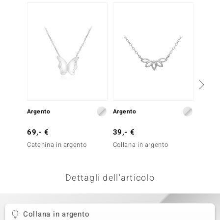
remonti
uca
uwelo
NO Collection
nts by de Melo
Argento
Argento
Oro
va
69,- €
39,- €
1.299
otenier
Catenina in argento
Collana in argento
Collana
Diaman
Dettagli dell'articolo
Collana in argento
 Classics