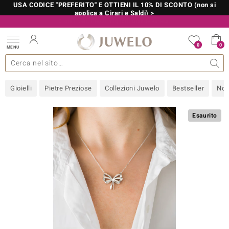
USA CODICE "PREFERITO" E OTTIENI IL 10% DI SCONTO (non si
applica a Cirari e Saldi) >
Il vostro esperto di gemme preziose certificate
800 986 787
0
0
MENU
 collezioni
 gioielli
tre più importanti
 preziose
Acquistare in diretta
Design
Informazioni generali
Pietre preziose per colore
Metallo prezioso
Approfondimenti
Juwelo
Misure anelli
Pietre preziose
Consigli
old
Gioielli
Pietre Preziose
Collezioni Juwelo
Bestseller
Nov
NI
 with Love
Esaurito
Nature
rong
 Boutique
ana