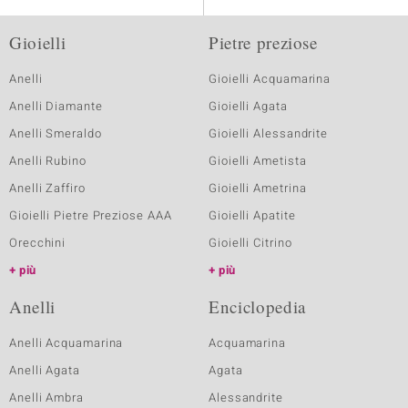
Gioielli
Pietre preziose
Anelli
Gioielli Acquamarina
Anelli Diamante
Gioielli Agata
Anelli Smeraldo
Gioielli Alessandrite
Anelli Rubino
Gioielli Ametista
Anelli Zaffiro
Gioielli Ametrina
Gioielli Pietre Preziose AAA
Gioielli Apatite
Orecchini
Gioielli Citrino
più
più
Anelli
Enciclopedia
Anelli Acquamarina
Acquamarina
Anelli Agata
Agata
Anelli Ambra
Alessandrite