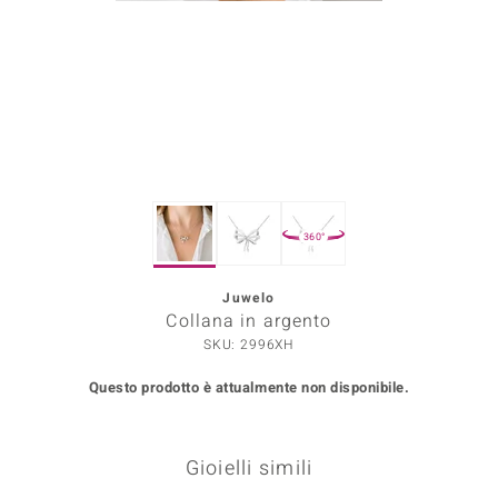
Prince Designs
o
Chic
LINSELL SELECTION
360°
n Vogue
Juwelo
 Show
Collana in argento
o Paraíso
SKU: 2996XH
Questo prodotto è attualmente non disponibile.
Essential
me del Boss
Gioielli simili
 Diamonds