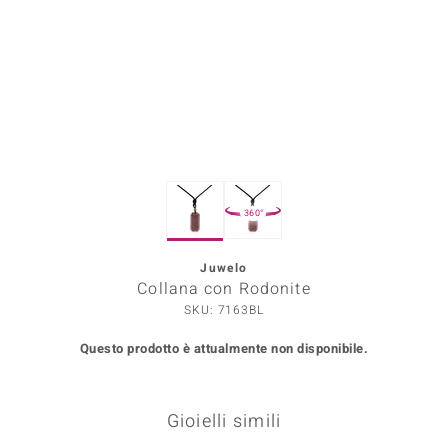
Prince Designs
o
Chic
LINSELL SELECTION
360°
n Vogue
Juwelo
 Show
Collana con Rodonite
o Paraíso
SKU: 7163BL
Questo prodotto è attualmente non disponibile.
Essential
me del Boss
Gioielli simili
 Diamonds