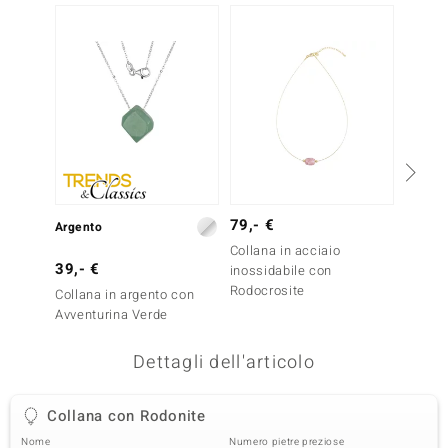
remonti
uca
uwelo
NO Collection
nts by de Melo
79,- €
Argento
Argent
va
Collana in acciaio
39,- €
39,- 
inossidabile con
otenier
Rodocrosite
Collana in argento con
Collan
Avventurina Verde
Quarzo
Dettagli dell'articolo
Collana con Rodonite
 Classics
Nome
Numero pietre preziose