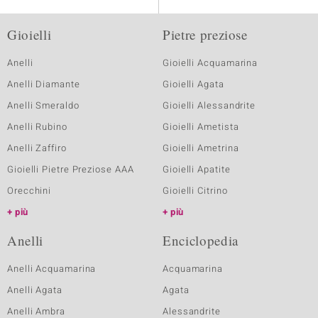
Gioielli
Pietre preziose
Anelli
Gioielli Acquamarina
Anelli Diamante
Gioielli Agata
Anelli Smeraldo
Gioielli Alessandrite
Anelli Rubino
Gioielli Ametista
Anelli Zaffiro
Gioielli Ametrina
Gioielli Pietre Preziose AAA
Gioielli Apatite
Orecchini
Gioielli Citrino
più
più
Anelli
Enciclopedia
Anelli Acquamarina
Acquamarina
Anelli Agata
Agata
Anelli Ambra
Alessandrite