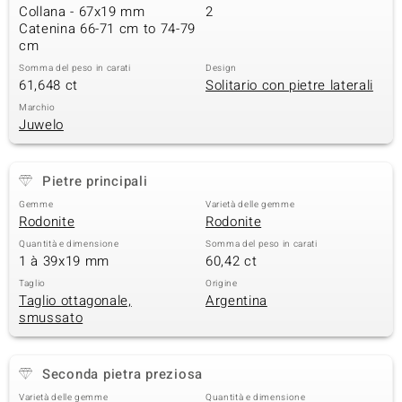
Collana - 67x19 mm
2
 nell’Arte
Catenina 66-71 cm to 74-79
cm
 MINERALE
Somma del peso in carati
Design
61,648 ct
Solitario con pietre laterali
Marchio
Juwelo
Pietre principali
Gemme
Varietà delle gemme
Rodonite
Rodonite
Quantità e dimensione
Somma del peso in carati
1 à 39x19 mm
60,42 ct
Taglio
Origine
Taglio ottagonale,
Argentina
smussato
Seconda pietra preziosa
Varietà delle gemme
Quantità e dimensione