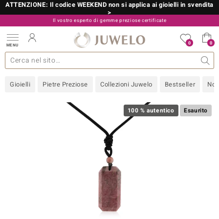
ATTENZIONE: Il codice WEEKEND non si applica ai gioielli in svendita
>
Il vostro esperto di gemme preziose certificate
800 986 787
0
0
MENU
 collezioni
 gioielli
tre più importanti
 preziose
Acquistare in diretta
Design
Informazioni generali
Pietre preziose per colore
Metallo prezioso
Approfondimenti
Juwelo
Misure anelli
Pietre preziose
Consigli
old
Gioielli
Pietre Preziose
Collezioni Juwelo
Bestseller
Nov
NI
 with Love
100 % autentico
Esaurito
Nature
rong
 Boutique
ana