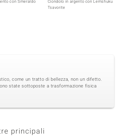
gento con Smeraldo
Ciondolo in argento con Lemshuku
Ciondo
Tsavorite
stico, come un tratto di bellezza, non un difetto.
ono state sottoposte a trasformazione fisica
tre principali