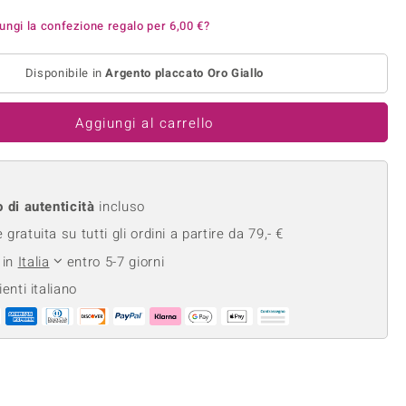
Anelli in Misura 26
onio
Crisoprasio
ungi la confezione regalo per
6,00 €
?
Anelli in Misura 29
de
Fluorite
Creation
Novità
zzuli
Disponibile in
Argento placcato Oro Giallo
Onice
Gioielli in più varianti
Rodolite
Aggiungi al carrello
se
Tormalina
o di autenticità
incluso
gratuita su tutti gli ordini a partire da 79,- €
 in
Italia
entro 5-7 giorni
ienti italiano