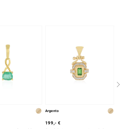
Argento
Oro
199,- €
599,-