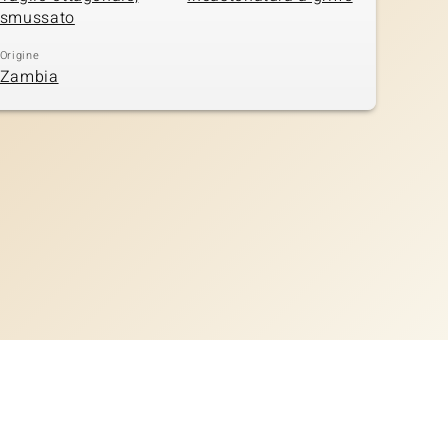
smussato
Origine
Zambia