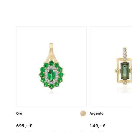
Oro
Argento
699,- €
149,- €