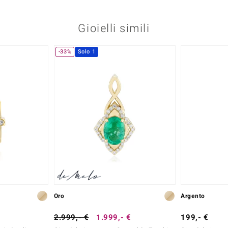
Gioielli simili
-33%
Solo 1
Oro
Argento
2.999,- €
1.999,- €
199,- €