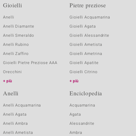
Gioielli
Pietre preziose
Anelli
Gioielli Acquamarina
Anelli Diamante
Gioielli Agata
Anelli Smeraldo
Gioielli Alessandrite
Anelli Rubino
Gioielli Ametista
Anelli Zaffiro
Gioielli Ametrina
Gioielli Pietre Preziose AAA
Gioielli Apatite
Orecchini
Gioielli Citrino
più
più
Anelli
Enciclopedia
Anelli Acquamarina
Acquamarina
Anelli Agata
Agata
Anelli Ambra
Alessandrite
Anelli Ametista
Ambra