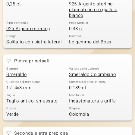
0,25 ct
925 Argento sterling
placcato in oro giallo e
bianco
Tipo di metallo
Peso Metallo
925 Argento sterling
0,38 g
Design
Marchio
Solitario con pietre laterali
Le gemme del Boss
Pietre principali
Gemme
Varietà delle gemme
Smeraldo
Smeraldo Colombiano
Quantità e dimensione
Somma del peso in carati
1 à 4x3 mm
0,189 ct
Taglio
Montatura
Taglio antico, smussato
Incastonatura a griffe
Colore
Origine
Verde
Colombia
Seconda pietra preziosa