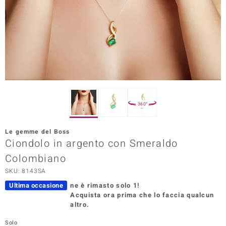
Prince Designs
o
Chic
LINSELL SELECTION
360°
n Vogue
Le gemme del Boss
 Show
Ciondolo in argento con Smeraldo
Colombiano
o Paraíso
SKU: 8143SA
Essential
Ultima occasione
ne è rimasto solo 1!
Acquista ora prima che lo faccia qualcun
me del Boss
altro.
 Diamonds
Solo