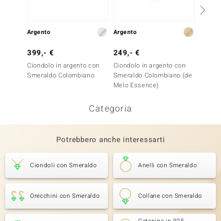
Argento
Argento
Argent
399,- €
249,- €
349,-
Ciondolo in argento con
Ciondolo in argento con
Ciondo
Smeraldo Colombiano
Smeraldo Colombiano (de
Smeral
Melo Essence)
Melo E
Categoria
Potrebbero anche interessarti
Ciondoli con Smeraldo
Anelli con Smeraldo
Orecchini con Smeraldo
Collane con Smeraldo