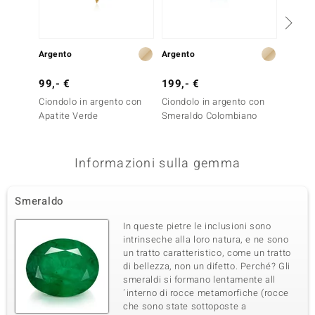
Argento
Argento
Oro
99,- €
199,- €
499,-
Ciondolo in argento con
Ciondolo in argento con
Ciondo
Apatite Verde
Smeraldo Colombiano
Tormal
Benedi
Informazioni sulla gemma
Smeraldo
In queste pietre le inclusioni sono
intrinseche alla loro natura, e ne sono
un tratto caratteristico, come un tratto
di bellezza, non un difetto. Perché? Gli
smeraldi si formano lentamente all
´interno di rocce metamorfiche (rocce
che sono state sottoposte a