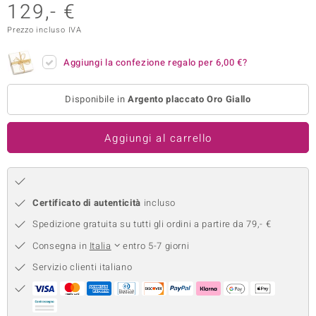
129,- €
remonti
Prezzo incluso IVA
uca
Aggiungi la confezione regalo per
6,00 €
?
uwelo
Disponibile in
Argento placcato Oro Giallo
NO Collection
nts by de Melo
Aggiungi al carrello
va
otenier
Certificato di autenticità
incluso
Spedizione gratuita su tutti gli ordini a partire da 79,- €
Consegna in
Italia
entro 5-7 giorni
Servizio clienti italiano
 Classics